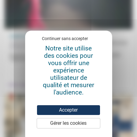
L’habit ne fait pas le…
Continuer sans accepter
Cindy Kwakye Babin, Jean-Luc Gadreau, Léa
20/05/2022
Notre site utilise
Rychen, Philippe François, Virginie Faux
des cookies pour
Regards et paroles de mannequin, styliste, pasteur sur la beauté,
l’apparence et l’habit, l’armure que l’on se donne et celle...
vous offrir une
expérience
.
utilisateur de
qualité et mesurer
Culture, éducation
l'audience.
Accepter
Gérer les cookies