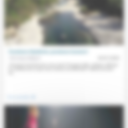
Paradoxes d’épidémie, paradoxes humains?
Véronique Mégnin
20/07/2020
«Pourquoi fonctionnons-nous ainsi? Pourquoi râler, critiquer, affirmer
le contraire de ce que nous venions de défendre?» Même au bord
du...
.
Vivre ensemble