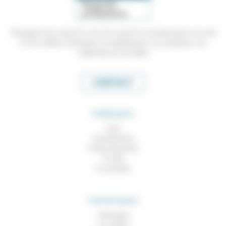
Témoigner de ce que l'on voit, de ce que l'on constate dans nos vies
et nos métiers, échanger nos expériences, nos analyses, nos
expertises et nos idées
CONTACT
RUBRIQUES
À lire
Contributions
Prises de parole
À noter
À consulter
THEMATIQUES
Technique
Foi, laïcité