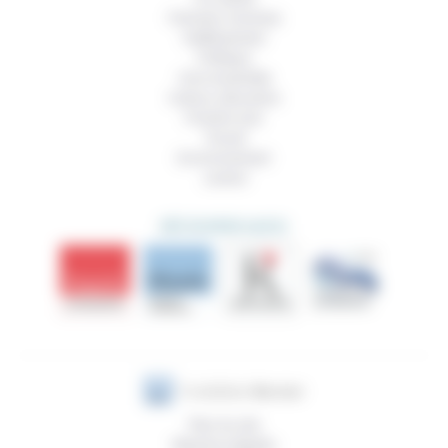
Femmes, hommes
Vieillissement
Politique
Vivre ensemble
Culture, éducation
Prendre soin
Travail
Environnement
Justice
DÉCOUVRIR AUSSI
Plan du site
Mentions légales