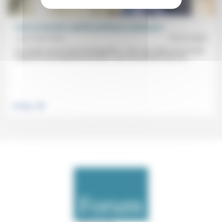
Vivre ou survivre: quelles politiques publiques?
Jean-Pierre Rive
01/01/2022
Un monde «est en train de disparaître», celui «qui, après avoir écarté
l’attente d’une béatitude éternelle, l’avait sécularisée dans les...
.
Politique