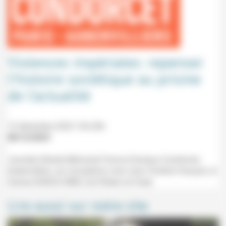
Violences impériales: repenser
l’histoire soviétique au prisme
de l’actualité
15 décembre 2023 13h-20h
08/12/2023
Journée d'étude Mémorial France (Campus Condorcet,
Aubervilliers, sur inscription) avec avec l'Institut français, le
Cercec/EHESS-CNRS, Eur’Orbem et l'Ined.
Lire aussi sur notre site