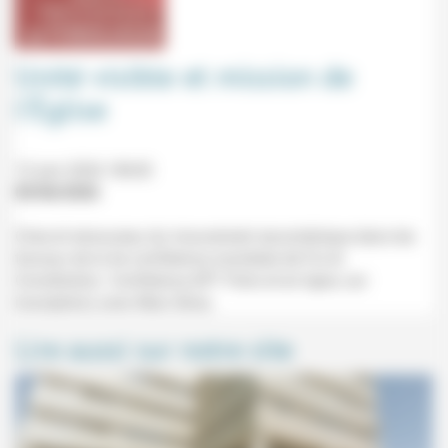
Unité visible et mission de
l’Église
12 juin 2026 18h30
05/06/2026
Crise et renouveau du mouvement œcuménique dans les
travaux de la 6e conférence mondiale de Foi et
Constitution. Conférence (IPT Paris et en ligne, sur
inscription) avec Marc Boss.
Lire aussi sur notre site