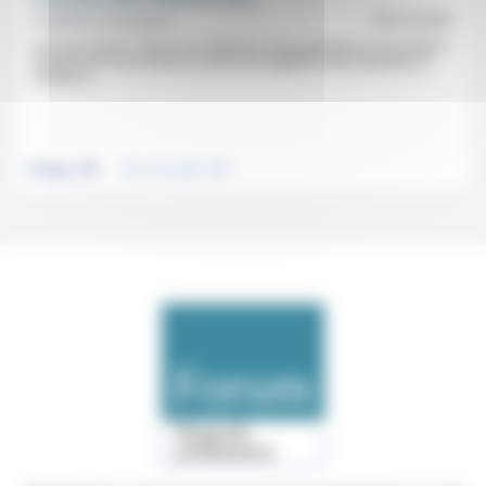
Frédérick Casadesus
18/12/2023
«De tous temps, l’État s’est méfié des regroupements non lucratifs»:
l’histoire des associations (comme le rappelle Chloé Gaboriaux à
Frédérick...
.
.
Politique
Vivre ensemble