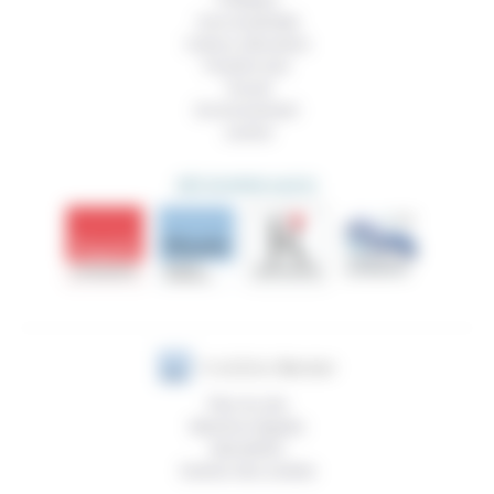
Politique
Vivre ensemble
Culture, éducation
Prendre soin
Travail
Environnement
Justice
DÉCOUVRIR AUSSI
Plan du site
Mentions légales
Newsletter
Gestion des cookies