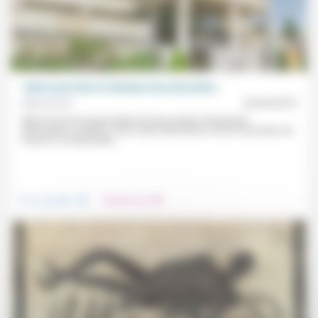
«Notre part dans la fabrique des précarités»
Marie Orcel
24/03/2019
Marie Orcel est responsable de l’Association Protestante
d’Assistance à Nîmes. Dans cette intervention à la 6e Convention du
Forum le 1er décembre...
.
.
Vivre ensemble
Prendre soin