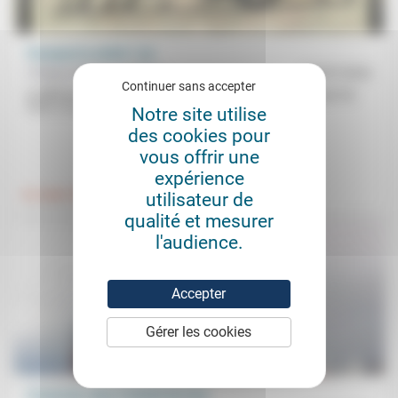
Pourquoi la vérité ? (2)
Philippe Kabongo-Mbaya
04/07/2024
Continuer sans accepter
Si difficile à définir, la vérité est malgré tout l’objet d’un «rapport de
force. Le contrôle des consciences, même en...
Notre site utilise
des cookies pour
vous offrir une
.
.
expérience
utilisateur de
Foi, laïcité
Vivre ensemble
qualité et mesurer
l'audience.
Accepter
Gérer les cookies
S’associer, dans l’intérêt de tous