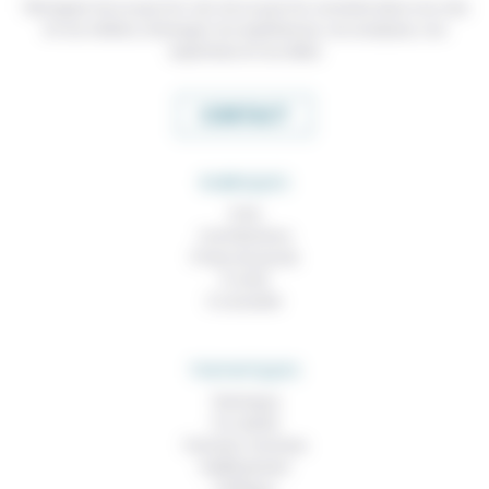
Témoigner de ce que l'on voit, de ce que l'on constate dans nos vies
et nos métiers, échanger nos expériences, nos analyses, nos
expertises et nos idées
CONTACT
RUBRIQUES
À lire
Contributions
Prises de parole
À noter
À consulter
THEMATIQUES
Technique
Foi, laïcité
Femmes, hommes
Vieillissement