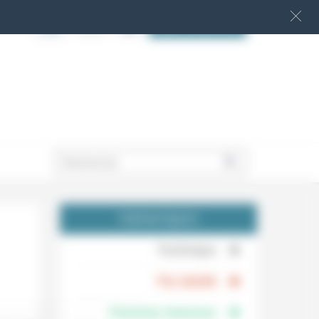
S‘INSCRIRE
.
THÉMATIQUES
.
Technique
.
Foi, laïcité
Femmes, hommes