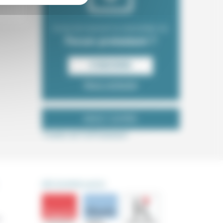
Envie de recevoir la newsletter du
Forum protestant ?
S‘INSCRIRE
Nous contacter
NOUS SUIVRE
Tweets de ForProtestant
DÉCOUVRIR AUSSI
s