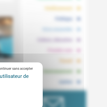
.
.
Vieillissement
.
Politique
.
Vivre ensemble
.
Culture, éducation
.
Prendre soin
.
Travail
est-ce
.
ontinuer sans accepter
Environnement
7/2021
utilisateur de
Justice
reux à
...