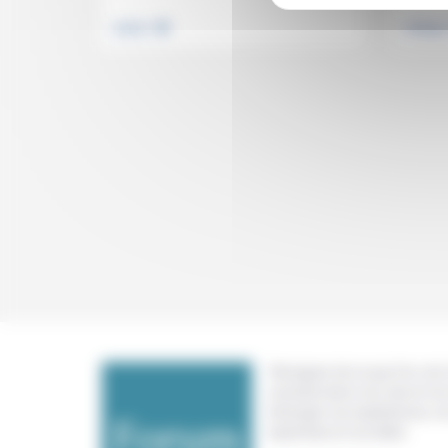
.
Justice
Politiqu
Témoigner de ce que l'on voit,
constate dans nos vies et nos 
échanger nos expériences, n
expertises et nos idées