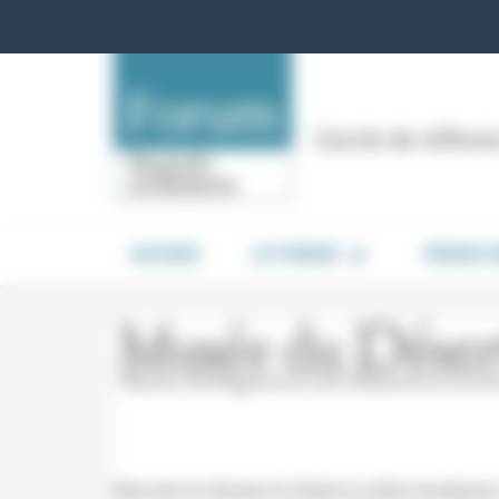
Panneau de gestion des cookies
Cercle de réflex
ACCUEIL
LE FORUM
PRISES 
Mercredi du Musée du Désert (Le Mas Soubeyran, 