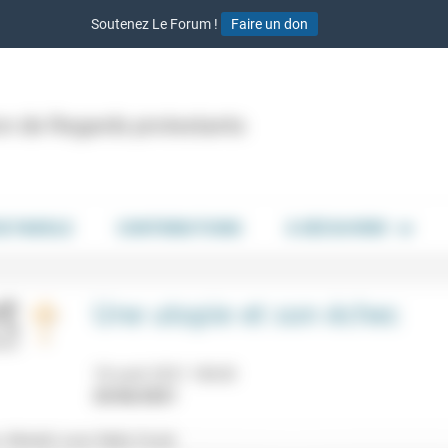
Soutenez Le Forum !
Faire un don
ion de Regards protestants
DE PAROLE
CONTRIBUTIONS
À DÉCOUVRIR
Une utopie et son échec
18 août 2021 18h30
25/06/2021
Mialet) avec Nelly Duret.