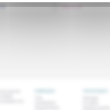
.
.
e
Prendre soin
RUBRIQUES
THEMATIQUES
 de ce que l'on
métiers,
À lire
Technique
os analyses, nos
Contributions
Foi, laïcité
Prises de parole
Femmes, homme