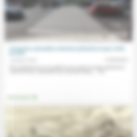
Transports, automobile, émissions polluantes et gaz à effet
de serre
Jacques Varet
17/05/2016
Plan opérationnel sur la qualité de l’air, projet de rendre piétonnier le
centre de Paris, interdiction des véhicules diesel …, l’Ile...
.
Environnement