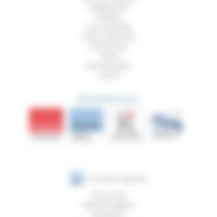
Vieillissement
Politique
Vivre ensemble
Culture, éducation
Prendre soin
Travail
Environnement
Justice
DÉCOUVRIR AUSSI
Plan du site
Mentions légales
Newsletter