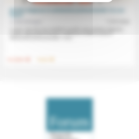
Identité religieuse et satisfaction professionnelle: il y a un
impact
Aurélie Schreque
17/07/2024
Il existe «des liens de corrélation positifs entre identité religieuse,
soutien organisationnel perçu, sentiment d’utilité sociale et
satisfaction professionnelle». C’est...
.
.
Foi, laïcité
Travail