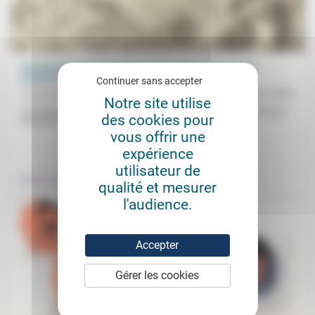
Des rêves encore rajeunis de Printemps et de poésie
protestante
Continuer sans accepter
Jacqueline Assaël
04/01/2022
Notre site utilise
«Un nouveau foyer de poésie printanière de la foi»: à Strasbourg, du
des cookies pour
28 avril au 1er mai, une conférence, des...
vous offrir une
.
expérience
utilisateur de
Culture, éducation
qualité et mesurer
l'audience.
Accepter
Gérer les cookies