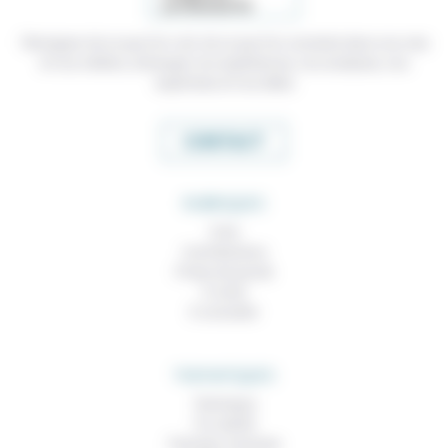
Témoigner de ce que l'on voit, de ce que l'on constate dans nos vies
et nos métiers, échanger nos expériences, nos analyses, nos
expertises et nos idées
CONTACT
RUBRIQUES
À lire
Contributions
Prises de parole
À noter
À consulter
THEMATIQUES
Technique
Foi, laïcité
Femmes, hommes