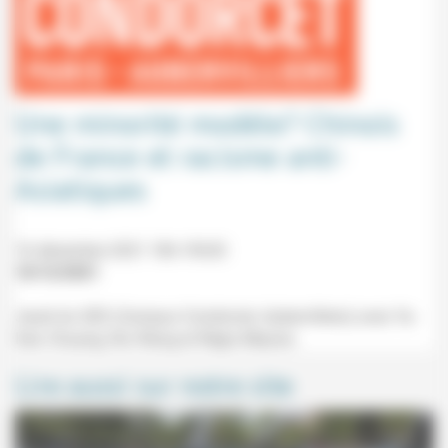
Une minorité modèle? Chinois
de France et racisme anti-
Asiatiques
16 décembre 2021 18h-19h30
10/12/2021
Jeudi du GED (Campus Condorcet, Aubervilliers) avec Ya-
Han Chuang, Rui Wang et Régis Meyran.
Lire aussi sur notre site