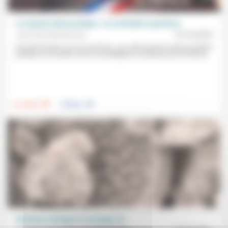
Le malaise démocratique. Les véritables questions
Jean-Paul Sanfourche
10/10/2025
Une démocratie «en recul partout», une «déconnexion entre la sphère
politique et la réalité vécue» qui délégitime insidieusement l’État de...
.
.
Foi, laïcité
Politique
Chrétiens, biologie et écologie (2)