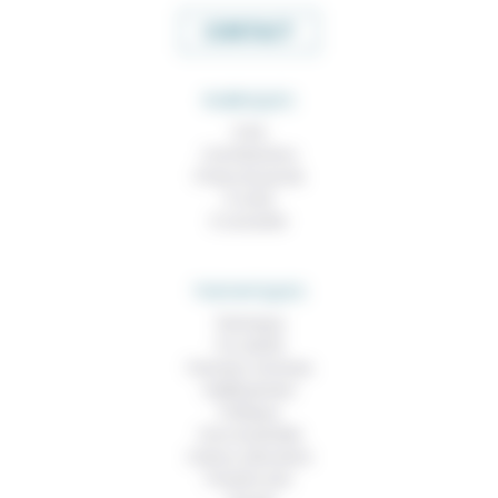
CONTACT
RUBRIQUES
À lire
Contributions
Prises de parole
À noter
À consulter
THEMATIQUES
Technique
Foi, laïcité
Femmes, hommes
Vieillissement
Politique
Vivre ensemble
Culture, éducation
Prendre soin