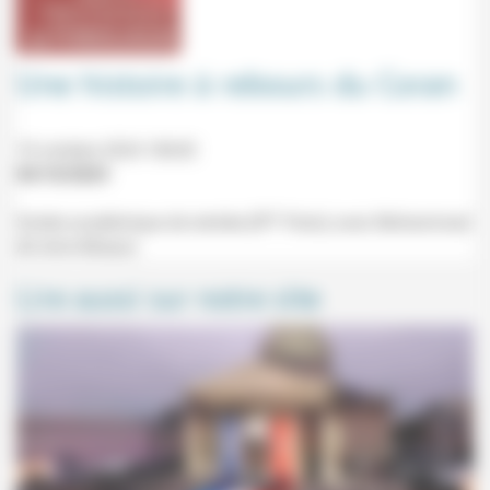
Une histoire à rebours du Coran
10 octobre 2024 18h30
04/10/2024
Soirée académique de rentrée (IPT Paris) avec Mohammad
Ali Amir-Moezzi.
Lire aussi sur notre site