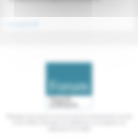
.
Vivre ensemble
Témoigner de ce que l'on voit, de ce que l'on constate dans nos vies
et nos métiers, échanger nos expériences, nos analyses, nos
expertises et nos idées