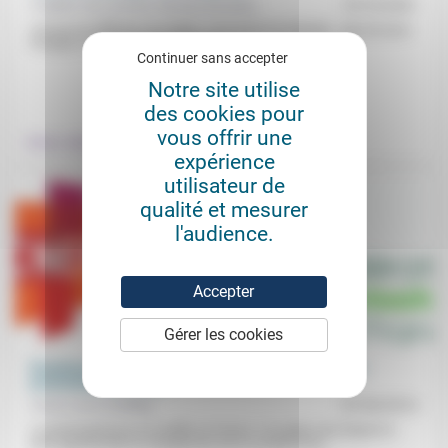
Frédéric de Coninck, Nicolas Bouleau
15/10/2021
«Ce qui est difficile à accepter, c’est qu’on ne sait pas… pas du tout.»
Puisque «ce que font les hommes»...
Continuer sans accepter
Notre site utilise
.
des cookies pour
vous offrir une
Culture, éducation
expérience
utilisateur de
qualité et mesurer
l'audience.
Accepter
Gérer les cookies
Évolutions institutionnelles et visibilité publique des
protestants en France
Anne-Laure Zwilling
07/04/2014
Le protestantisme se modifie en France. Un angle sous lequel on
peut appréhender le changement de la société et du...