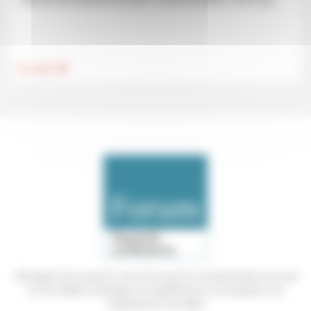
relecture de la question du salut». La transformation, c’est le que...
.
Foi, laïcité
Témoigner de ce que l'on voit, de ce que l'on constate dans nos vies
et nos métiers, échanger nos expériences, nos analyses, nos
expertises et nos idées