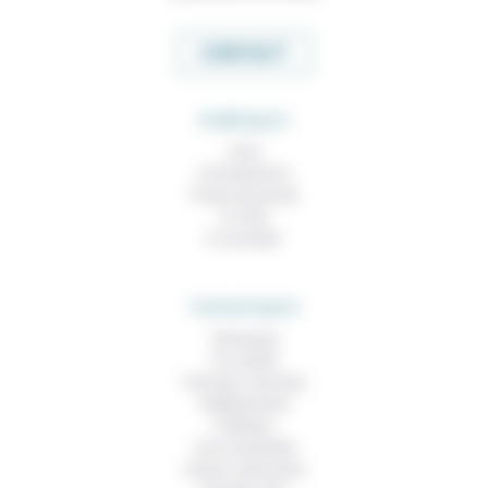
CONTACT
RUBRIQUES
À lire
Contributions
Prises de parole
À noter
À consulter
THEMATIQUES
Technique
Foi, laïcité
Femmes, hommes
Vieillissement
Politique
Vivre ensemble
Culture, éducation