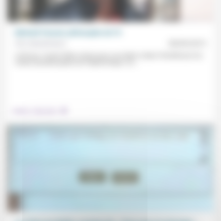
Michaël Fœssel, philosophe de l’X
Éric Aeschimann
08/09/2013
A 38 ans, il vient d’être choisi pour succéder à Alain Finkielkraut à la
chaire de philosophie de Polytechnique. Un...
.
Culture, éducation