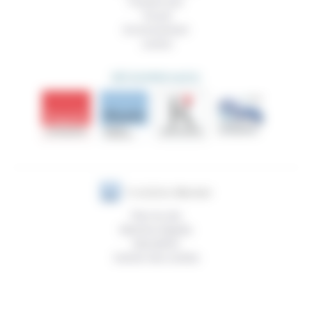
Prendre soin
Travail
Environnement
Justice
DÉCOUVRIR AUSSI
Plan du site
Mentions légales
Newsletter
Gestion des cookies