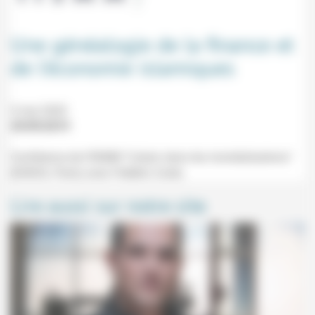
Une généalogie de la finance et
de l’économie islamiques
5 mai 2020
29/09/2019
Conférence de l'IISMM "L'islam dans les mondialisations"
(EHESS, Paris) avec Frédéric Coste.
Lire aussi sur notre site