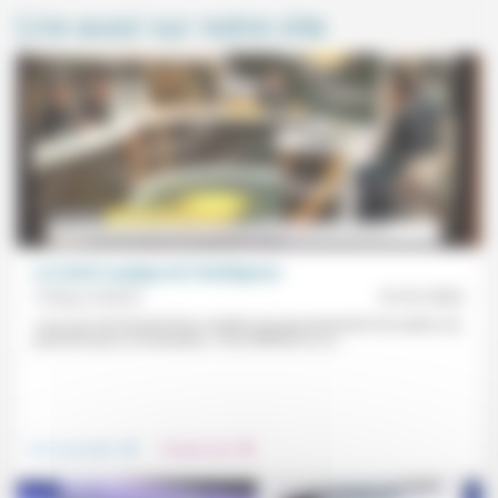
Lire aussi sur notre site
Le Covid: la grippe de l’intelligence
Philippe Malidor
01/01/2022
«Les uns me trouvent trop complice du gouvernement, les autres me
prennent pour un kamikaze.» Il est difficile en ce...
.
.
Vivre ensemble
Prendre soin