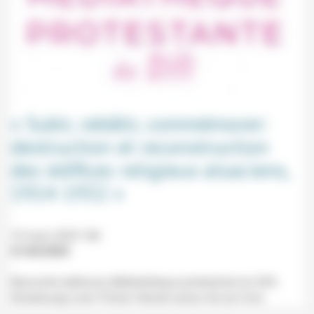
« Subir, rebâtir, commémorer:
destruction et reconstruction
des édifices religieux alsaciens,
1914-1932 »
19 mars 2025 18h
21/02/2025
Rencontre dédicace (Médiathèque protestante du Stift,
Strasbourg) avec Florian Hensel autour de son livre.