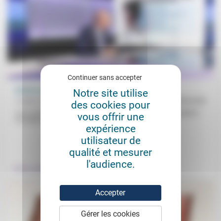
Continuer sans accepter
Qu’est-ce qu’être excellent ?
Notre site utilise
Frédéric de Coninck
24/08/2020
des cookies pour
«Il y a une différence entre l’état physique général de la population
vous offrir une
d’un pays et le nombre de médailles que...
expérience
utilisateur de
.
qualité et mesurer
l'audience.
Culture, éducation
Accepter
Gérer les cookies