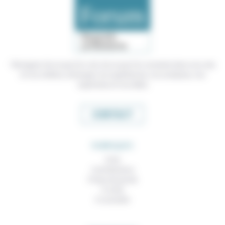
Témoigner de ce que l'on voit, de ce que l'on constate dans nos vies
et nos métiers, échanger nos expériences, nos analyses, nos
expertises et nos idées
CONTACT
RUBRIQUES
À lire
Contributions
Prises de parole
À noter
À consulter