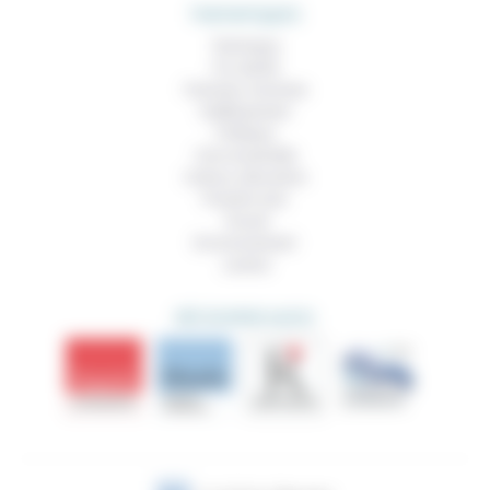
THEMATIQUES
Technique
Foi, laïcité
Femmes, hommes
Vieillissement
Politique
Vivre ensemble
Culture, éducation
Prendre soin
Travail
Environnement
Justice
DÉCOUVRIR AUSSI