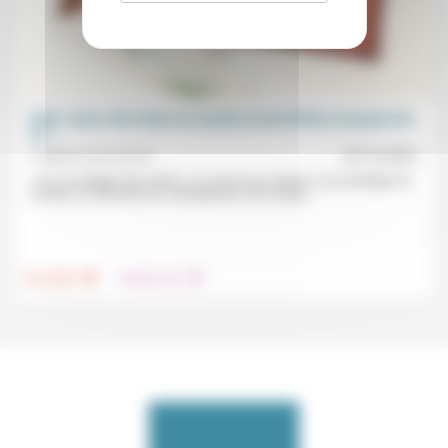
Noël, Jésus vient dans un monde où tant d’êtres essayent de
se...
Frédéric de Coninck
23/12/2022
«Ou se protéger des autres, ou s’ouvrir aux autres; ou se protéger du
monde, ou affronter les contradictions du monde:...
.
.
Foi, laïcité
Prendre soin