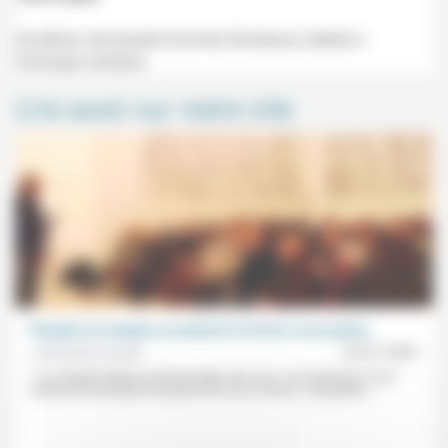
5e édition (Immeuble Gironde, Bordeaux) dédiée à
l'écologie solidaire.
Lire aussi sur notre site
Remplir les temples en prêtant la Parole à nos poètes
Jacqueline Assaël
23/01/2026
«La chapelle Matisse était bondée, hier soir.» Au lendemain d’une
soirée œcuménique de poésie de la foi à Vence, Jacqueline...