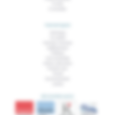
À noter
À consulter
THEMATIQUES
Technique
Foi, laïcité
Femmes, hommes
Vieillissement
Politique
Vivre ensemble
Culture, éducation
Prendre soin
Travail
Environnement
Justice
DÉCOUVRIR AUSSI