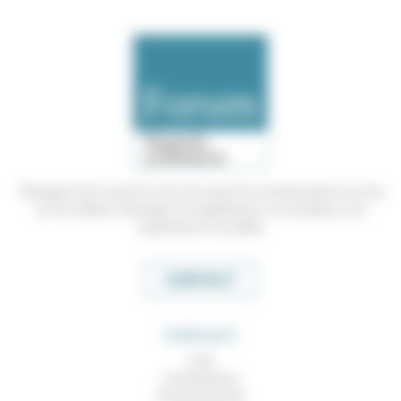
Témoigner de ce que l'on voit, de ce que l'on constate dans nos vies
et nos métiers, échanger nos expériences, nos analyses, nos
expertises et nos idées
CONTACT
RUBRIQUES
À lire
Contributions
Prises de parole