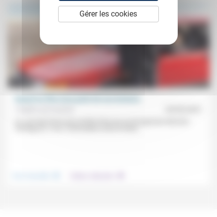
Gérer les cookies
Quand un film nous parle de nos lectures
Frédéric de Coninck
05/09/2021
Ce «qui fait tout le sel» du film Drive my car du japonais Ryūsuke
Hamaguchi, c’est «l’articulation entre le texte...
.
.
Vivre ensemble
Culture, éducation