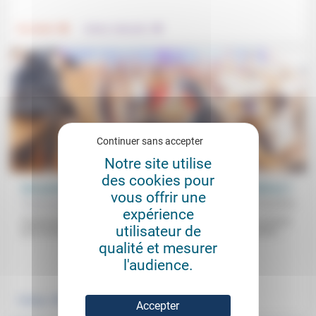
.
.
Foi, laïcité
Culture, éducation
Continuer sans accepter
Notre site utilise
des cookies pour
Une parole fiable dans l’espace public, à quelles conditions ?
vous offrir une
Forum protestant
20/10/2016
expérience
Fruit du travail d’un petit groupe d’intellectuels protestants, la Charte
utilisateur de
pour une parole publique crédible voudrait à la fois « comprendre...
qualité et mesurer
l'audience.
.
.
Politique
Vivre ensemble
Accepter