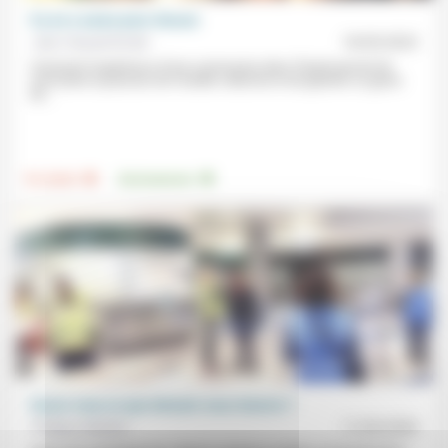
Il y en a assez pour chacun
Jean Hassenforder
18/05/2023
Comment l’expérience d’une communion dans l’Esprit permet de
surmonter la pression de l’avidité collective et de générer un genre
de...
.
.
Foi, laïcité
Environnement
Savez-vous ce que demain vous réserve ?
Philippe Malidor
11/03/2020