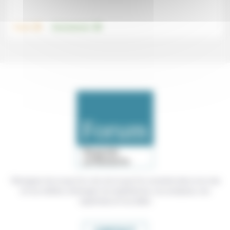
.
.
Travail
Environnement
Témoigner de ce que l'on voit, de ce que l'on constate dans nos vies
et nos métiers, échanger nos expériences, nos analyses, nos
expertises et nos idées