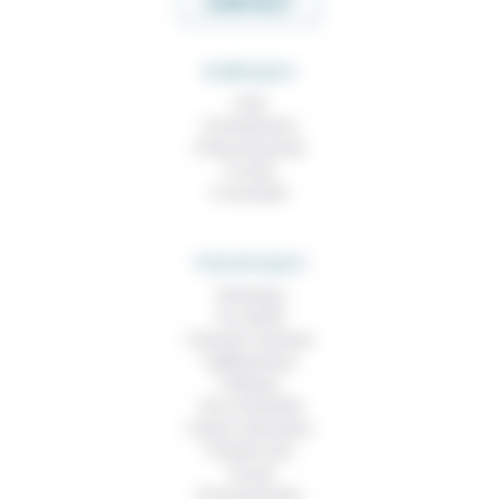
CONTACT
RUBRIQUES
À lire
Contributions
Prises de parole
À noter
À consulter
THEMATIQUES
Technique
Foi, laïcité
Femmes, hommes
Vieillissement
Politique
Vivre ensemble
Culture, éducation
Prendre soin
Travail
Environnement