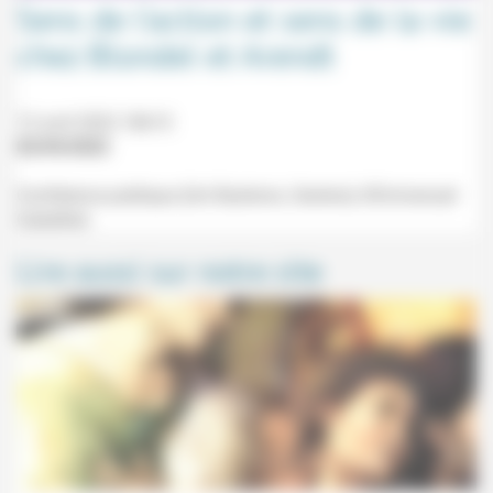
Sens de l’action et sens de la vie
chez Blondel et Arendt
12 avril 2022 18h15
02/04/2022
Conférence publique (Uni Bastions, Genève) d'Emmanuel
Gabellieri.
Lire aussi sur notre site