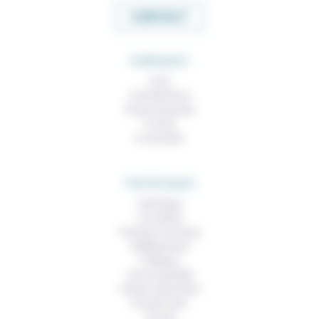
CONTACT
RUBRIQUES
À lire
Contributions
Prises de parole
À noter
À consulter
THEMATIQUES
Technique
Foi, laïcité
Femmes, hommes
Vieillissement
Politique
Vivre ensemble
Culture, éducation
Prendre soin
Travail