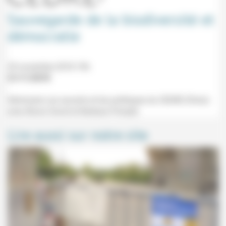
Sauvegarde de la biodiversité et
démocratie
29 novembre 2018 19h
21/11/2018
Séminaire Les savants et les politiques du CEDRE (Paris)
avec Bruno David et Barbara Pompili.
Lire aussi sur notre site