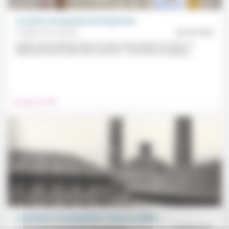
La santé, une question de long terme
Frédéric de Coninck
25/05/2020
Quelle santé publique dans les pays riches après le Covid-19 ?
Maintenant qu’on peut enfin sortir de « l’événement quotidien...
.
Prendre soin
L’aumônier et le psychiatre: rivaux ou alliés?