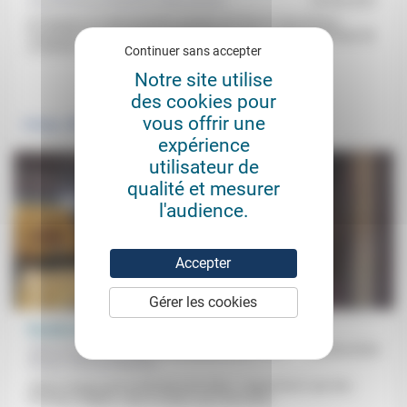
Aumônerie protestante des prisons
23/04/2021
Si l’histoire et l’administration pénale ont mis en concurrence
l’aumônier et le psychiatre pénitentiaires (avec victoire technique de
ce dernier,...
Continuer sans accepter
Notre site utilise
.
.
des cookies pour
vous offrir une
Politique
Vivre ensemble
expérience
utilisateur de
qualité et mesurer
l'audience.
Accepter
Gérer les cookies
Paroles de chrétiens en Russie et Ukraine
Clercs et laïcs de l'Église orthodoxe russe, Ivan
24/04/2026
Rusyn, Kirill de Moscou
«Nous n’avons pas le droit de nous taire»: l’appel lancé «par des
hommes d’Église, clercs et laïcs, qui vivent pour...