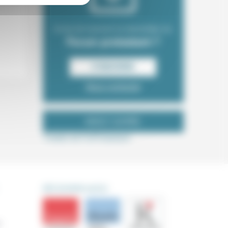
Envie de recevoir la newsletter du
Forum protestant ?
S‘INSCRIRE
Nous contacter
NOUS SUIVRE
Tweets de ForProtestant
DÉCOUVRIR AUSSI
s