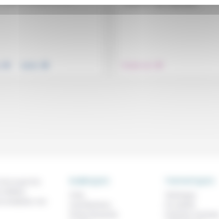
fin de vie ? Non, répondent...
.
.
.
e
Justice
Prendre soin
RUBRIQUES
THEMATIQUES
 de ce que l'on
métiers,
À lire
Technique
os analyses, nos
Contributions
Foi, laïcité
Prises de parole
Femmes, homme