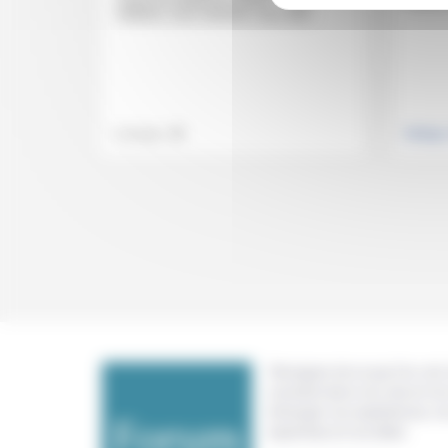
suivre la recette de cuisine, – sans
initiative, sans intention, sans état...
.
Technique
Politiqu
Témoigner de ce que l'on voit,
constate dans nos vies et nos 
échanger nos expériences, n
expertises et nos idées