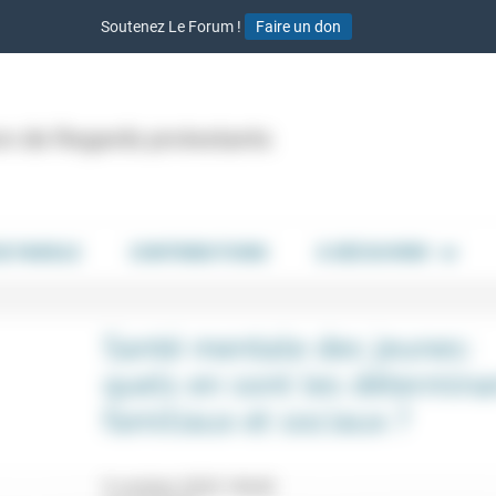
Soutenez Le Forum !
Faire un don
ion de Regards protestants
DE PAROLE
CONTRIBUTIONS
À DÉCOUVRIR
Santé mentale des jeunes:
quels en sont les détermina
familiaux et sociaux ?
9 octobre 2025 19h30