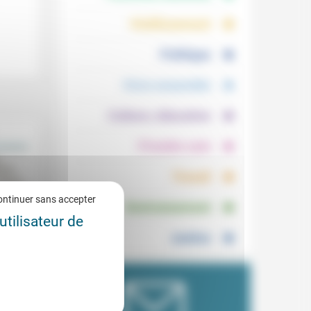
.
.
Vieillissement
.
Politique
.
Vivre ensemble
.
Culture, éducation
.
Prendre soin
.
Travail
.
ontinuer sans accepter
Environnement
utilisateur de
Justice
e
3/2015
 sur la