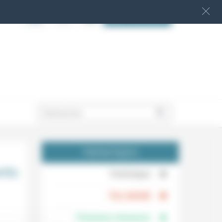
S‘INSCRIRE
.
THÉMATIQUES
nts
.
Technique
.
Foi, laïcité
Femmes, hommes