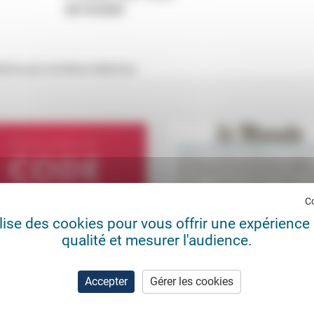
04/10/2025
Mulhouse) de Maria Melchior.
C
ilise des cookies pour vous offrir une expérience 
qualité et mesurer l'audience.
t non-sens de l’incarcération
Fin de vie : défendre un espac
éthique laïc
n Wagner
03/10/2020
Accepter
Gérer les cookies
20/0
Fallait-il signer dans Le
érence» et refus «de regarder la
Monde l’appel des grandes
en face»: c’est ainsi que la juriste
religions monothéistes contre la loi
 Wagner a analysé lors de...