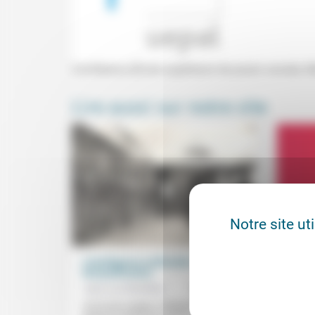
Conférence (École supérieure de praxis sociale, 
Lire aussi sur notre site
Notre site ut
L’intelligence artificielle: histoire et
Sens e
démystification
Mario
Jean-Luc Duchêne
06/02/2026
«Incoh
prison 
«En fin de compte, l’ordinateur ne fait que
Marion