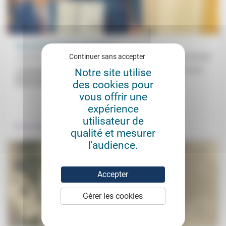
Vers un nouvel obscurantisme ?
Continuer sans accepter
Jean-Paul Sanfourche
28/03/2025
«Osez penser par vous-mêmes !» L’injonction de Kant est plus que
Notre site utilise
jamais d’actualité alors que, «contre les faits scientifiques
des cookies pour
indiscutables,...
vous offrir une
.
expérience
utilisateur de
Culture, éducation
qualité et mesurer
l'audience.
Accepter
Gérer les cookies