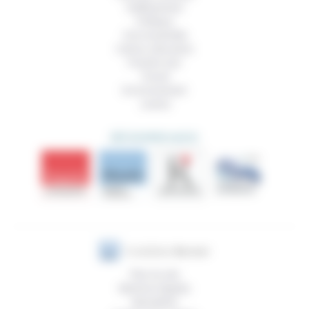
Vieillissement
Politique
Vivre ensemble
Culture, éducation
Prendre soin
Travail
Environnement
Justice
DÉCOUVRIR AUSSI
Plan du site
Mentions légales
Newsletter