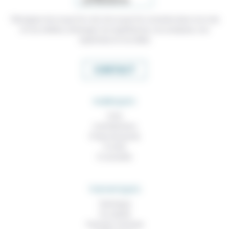
Témoigner de ce que l'on voit, de ce que l'on constate dans nos vies
et nos métiers, échanger nos expériences, nos analyses, nos
expertises et nos idées
CONTACT
RUBRIQUES
À lire
Contributions
Prises de parole
À noter
À consulter
THEMATIQUES
Technique
Foi, laïcité
Femmes, hommes