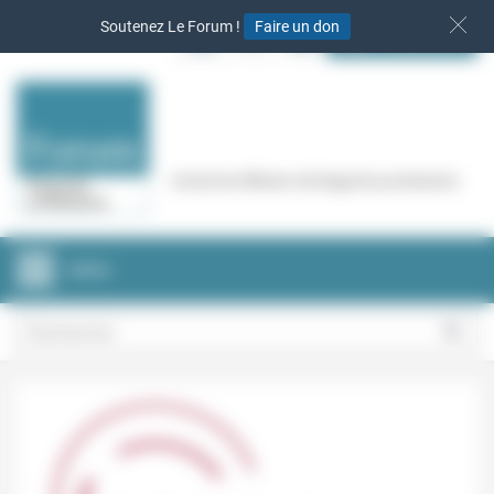
Panneau de gestion des cookies
Soutenez Le Forum !
Faire un don
S‘INSCRIRE
Cercle de réflexion de Regards protestants
MENU