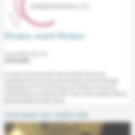
Ricœur avant Ricœur
5 juin 2025 10h-16h
25/04/2025
La place du mouvement œcuménique dans ses
engagements et travaux de jeunesse, journée d'études
organisée par le Fonds Ricœur et l'Institut romand de
systématique et d'éthique (IPT Paris) avec Stephen Brown,
Beate Bengard et Marc Boss.
Lire aussi sur notre site