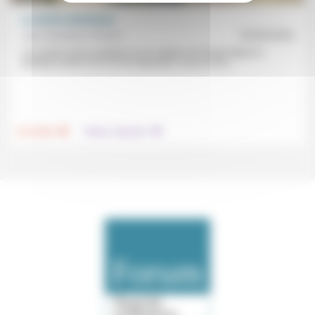
La laïcité victorieuse
Jean Baubérot-Vincent
02/09/2025
«Si certains livres portaient sur la création de l’école laïque et
quelques autres sur la loi de séparation, aucun d’eux...
.
.
Foi, laïcité
Culture, éducation