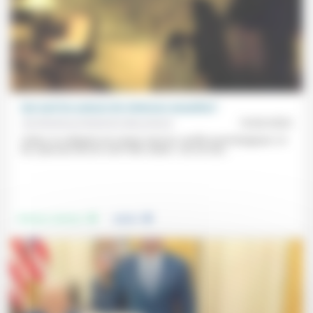
Qui sont les auteurs de violences sexuelles?
Aumônerie protestante des prisons
10/02/2023
Violeur: la catégorie est unique mais les «profils psychologiques» et
les «parcours de vie» sont «très variés». Les six cas...
.
.
Femmes, hommes
Justice