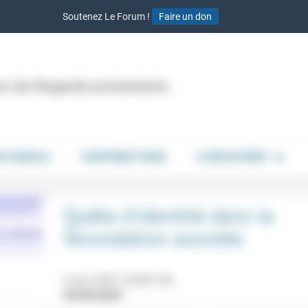
Soutenez Le Forum !
Faire un don
ion de Regards protestants
DE PAROLE
CONTRIBUTIONS
À DÉCOUVRIR
Quête d’identité dans la
fécondation assistée
6 juin 2024 12h30-14h
03/05/2024