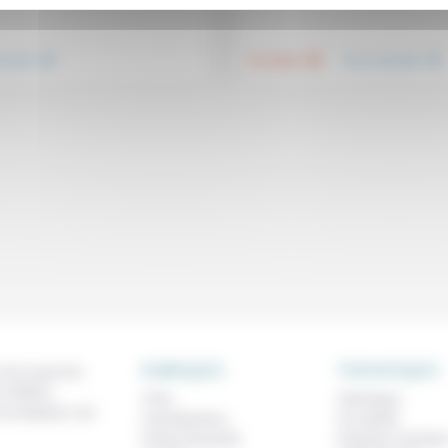
.
.
.
nsemble
Foi, laïcité
Vivre ensemble
RUBRIQUES
THEMATIQUES
 de ce que l'on
métiers,
À lire
Technique
os analyses, nos
Contributions
Foi, laïcité
Prises de parole
Femmes, homme