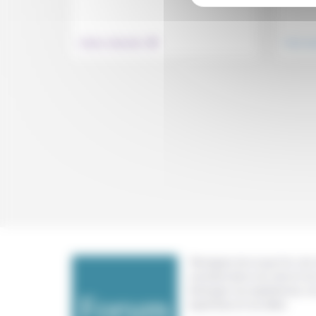
.
Culture, éducation
Vivre e
Témoigner de ce que l'on voit,
constate dans nos vies et nos 
échanger nos expériences, n
expertises et nos idées