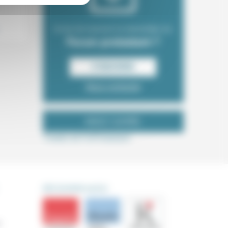
Envie de recevoir la newsletter du
Forum protestant ?
S‘INSCRIRE
Nous contacter
NOUS SUIVRE
Tweets de ForProtestant
DÉCOUVRIR AUSSI
s