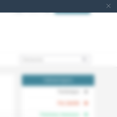
S‘INSCRIRE
.
THÉMATIQUES
.
Technique
.
Foi, laïcité
Femmes, hommes