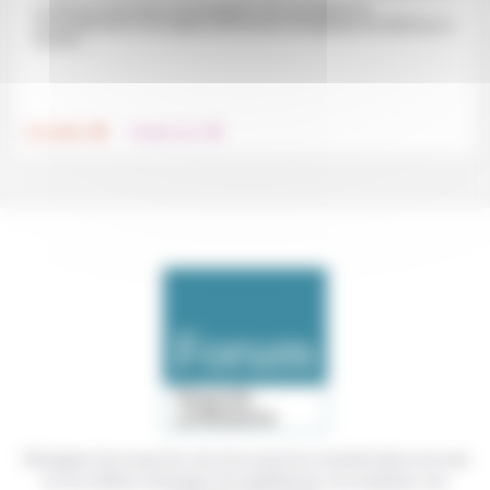
Le rôle qu’a joué dans la propagation de la pandémie le
rassemblement d’une Église protestante évangélique de Mulhouse a
suscité...
.
.
Foi, laïcité
Prendre soin
Témoigner de ce que l'on voit, de ce que l'on constate dans nos vies
et nos métiers, échanger nos expériences, nos analyses, nos