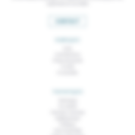
expertises et nos idées
CONTACT
RUBRIQUES
À lire
Contributions
Prises de parole
À noter
À consulter
THEMATIQUES
Technique
Foi, laïcité
Femmes, hommes
Vieillissement
Politique
Vivre ensemble