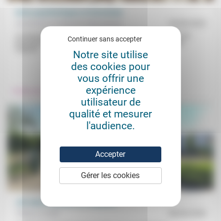
Soins psychiatriques et terrorisme
Aumônerie protestante des prisons
25/09/2023
Les terroristes ont-ils besoin de soins psychiatriques ? Pour les
Continuer sans accepter
psychiatres et thérapeutes, c’est non puisque «la très grande
majorité...
Notre site utilise
des cookies pour
.
.
vous offrir une
expérience
Prendre soin
Justice
utilisateur de
qualité et mesurer
l'audience.
Accepter
Gérer les cookies
«On veut à tout prix un coupable»
Thierry Le Gall
08/04/2020