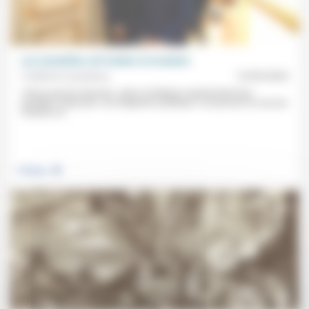
Les conseillers, de l’ombre à la lumière
Frédérick Casadesus
13/05/2024
«Parce que les dossiers, notes et tableaux représentent leur
quotidien rabat-joie», les dirigeants politiques «ne peuvent en aucune
manière se...
.
Politique