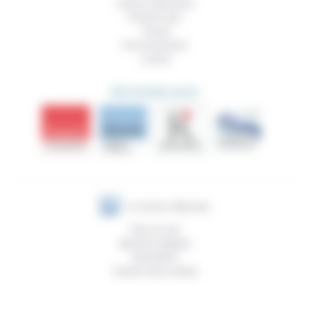
Culture, éducation
Prendre soin
Travail
Environnement
Justice
DÉCOUVRIR AUSSI
Plan du site
Mentions légales
Newsletter
Gestion des cookies