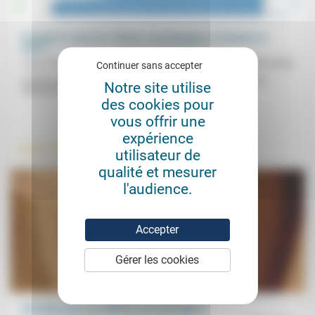
Franchir le seuil de l’ultime. Accompagner ou donner la
mort ?
Jean-Paul Sanfourche
08/05/2026
Continuer sans accepter
«Qu’est-ce que la liberté humaine ? Quelles sont les limites de
Notre site utilise
l’autonomie individuelle ? Quelle place – et quel sens...
des cookies pour
.
.
vous offrir une
expérience
Vieillissement
Vivre ensemble
utilisateur de
qualité et mesurer
l'audience.
Accepter
Gérer les cookies
Un lustre pour les éditions Jas sauvages !