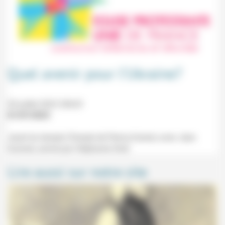
Quel avenir pour l’Ukraine?
20 juillet 2023 20h25
01/07/2023
Jeudi du temple (Temple de Perros-Guirec) avec Jean
Guisnel, animé par Stéphanie Stoll.
Lire aussi sur notre site