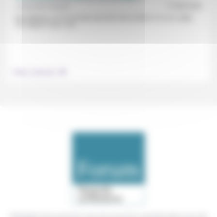
Jacqueline Assaël
17/08/2023
Des éditions, ce ne sont pas que des livres (même s’il y en a déjà
15): depuis 5 ans, Jas...
.
Culture, éducation
Témoigner de ce que l'on voit, de ce que l'on constate dans nos vies