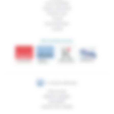
Vivre ensemble
Culture, éducation
Prendre soin
Travail
Environnement
Justice
DÉCOUVRIR AUSSI
Plan du site
Mentions légales
Newsletter
Gestion des cookies