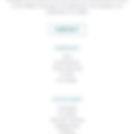
et nos métiers, échanger nos expériences, nos analyses, nos
expertises et nos idées
CONTACT
RUBRIQUES
À lire
Contributions
Prises de parole
À noter
À consulter
THEMATIQUES
Technique
Foi, laïcité
Femmes, hommes
Vieillissement
Politique