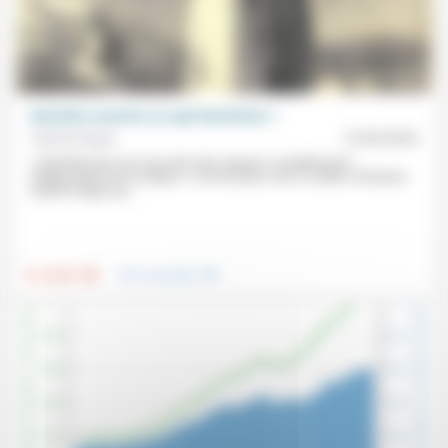
Identités ouvertes ou repli identitaire ?
Gabriel Hagaï
12/04/2024
«L’identité juive est sous bien des aspects complètement
indépendante de la religion.» Conversation avec le rabbin orthodoxe
Gabriel Hagaï aux...
.
.
Foi, laïcité
Vivre ensemble