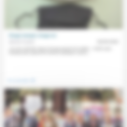
Visage masqué, visage nu!
Sylvain Cuzent
28/09/2020
«Je suis sorti très vite et n’ai pas pensé à le mettre…» Sortir sans
masque peut aujourd’hui donner quelques sueurs...
.
Vivre ensemble