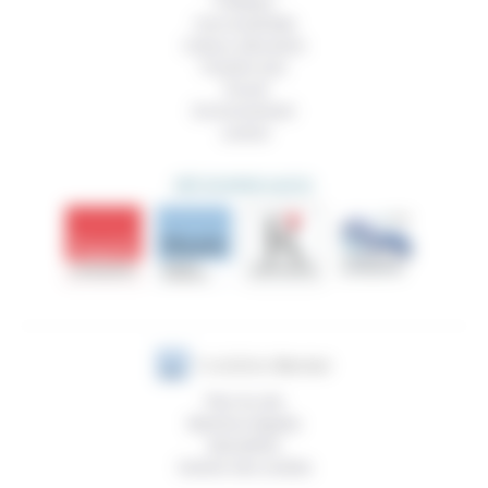
Politique
Vivre ensemble
Culture, éducation
Prendre soin
Travail
Environnement
Justice
DÉCOUVRIR AUSSI
Plan du site
Mentions légales
Newsletter
Gestion des cookies