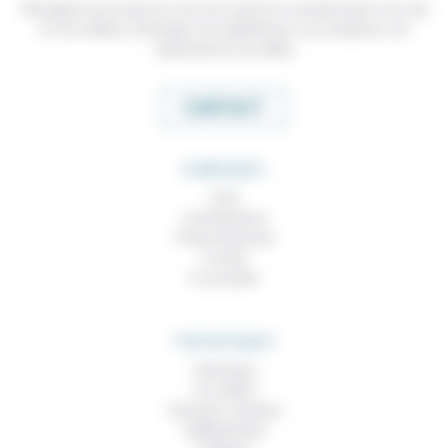
Témoigner de ce que l'on voit, de ce que l'on constate dans nos vies
et nos métiers, échanger nos expériences, nos analyses, nos
expertises et nos idées
CONTACT
RUBRIQUES
À lire
Contributions
Prises de parole
À noter
À consulter
THEMATIQUES
Technique
Foi, laïcité
Femmes, hommes
Vieillissement