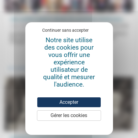
«Une société toujours saturée de convictions chrétiennes»
Jean Hassenforder
01/03/2020
Continuer sans accepter
Spécialiste de l’Antiquité, l’historien britannique Tom Holland défend
dans son dernier livre la thèse selon laquelle « le message de
Notre site utilise
l’Évangile...
des cookies pour
vous offrir une
.
expérience
utilisateur de
Vivre ensemble
qualité et mesurer
l'audience.
Accepter
Gérer les cookies
Comment les femmes sont devenues pasteures (3)