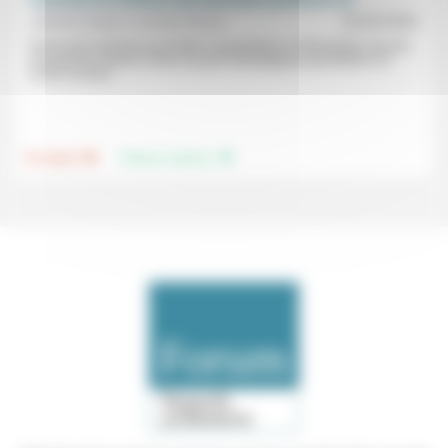
Jérémie Claeys, Lauriane Savoy
22/03/2024
Accès des femmes aux études universitaires et demandes d’accès
au pastorat d’abord, mises au point théologiques permettant cet
accès ensuite...
.
.
Foi, laïcité
Femmes, hommes