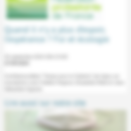
Quand il n’y a plus d’espoir,
l’espérance ? Foi et écologie
30 septembre 2024 20h-21h30
27/09/2024
Conférence-débat "Temps pour la Création" (en ligne, sur
inscription) avec Frédéric Rognon, Elisabetta Ribet et Jean-
Sébastien Ingrand.
Lire aussi sur notre site