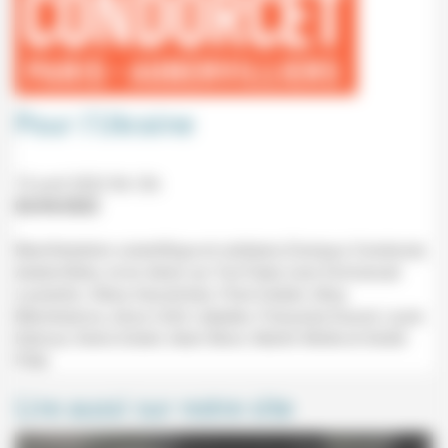
Pour l’Ukraine
15 avril 2022 9h-13h
02/04/2022
Manifestation scientifique et solidaire (Campus Condorcet,
Aubervilliers, et en direct sur YouTube) avec Emmanuel
Laurentin, Olena Havrylchyk, Flore Gubert, Alisa
Menshykova, Anna Colin Lebedev, Françoise Daucé, Laure
Delcour, Denis Eckert, Alain Blum, Martin Motte et André
Filler
Lire aussi sur notre site