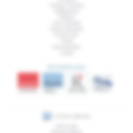
Femmes, hommes
Vieillissement
Politique
Vivre ensemble
Culture, éducation
Prendre soin
Travail
Environnement
Justice
DÉCOUVRIR AUSSI
Plan du site
Mentions légales