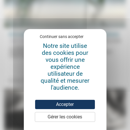
De la culture de la performance à la culture de la robustesse
Continuer sans accepter
Jean Hassenforder
27/02/2026
Notre site utilise
«La robustesse se construit d’abord sur l’hétérogénéité, la
des cookies pour
redondance, les aléas, le gâchis, la lenteur, l’incohérence… bref,
contre la performance.»...
vous offrir une
expérience
.
.
utilisateur de
qualité et mesurer
Technique
Environnement
l'audience.
Accepter
Gérer les cookies