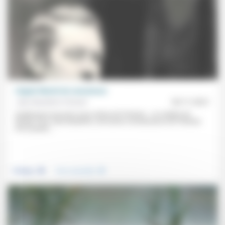
L’égale liberté de conscience
Jean Baubérot-Vincent
05/11/2021
Quelle leçon pouvons-nous retenir de l’histoire… en matière de
laïcité? Pour Jean Baubérot, une bonne connaissance de l’histoire
est d’autant...
.
.
Politique
Vivre ensemble