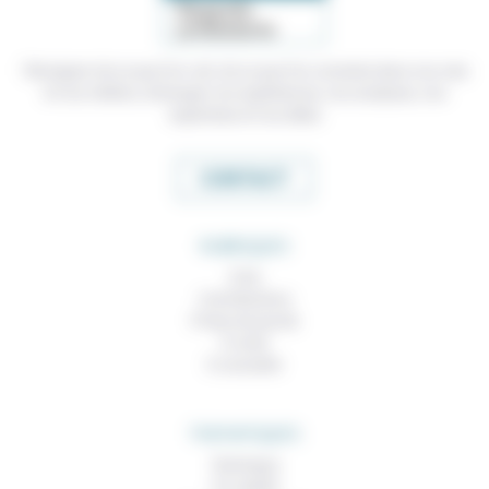
Témoigner de ce que l'on voit, de ce que l'on constate dans nos vies
et nos métiers, échanger nos expériences, nos analyses, nos
expertises et nos idées
CONTACT
RUBRIQUES
À lire
Contributions
Prises de parole
À noter
À consulter
THEMATIQUES
Technique
Foi, laïcité