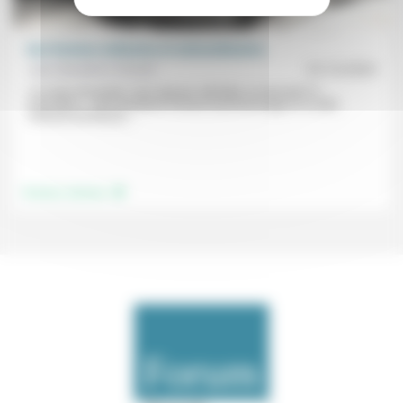
Des femmes ordinaires et extraordinaires
Jean Baubérot-Vincent
01/12/2025
«Je viens de perdre ‘mon’ épouse, Michèle, le mercredi 19
novembre.». Jean Baubérot-Vincent rend hommage ici à cette
«femme lumineuse,...
.
Femmes, hommes