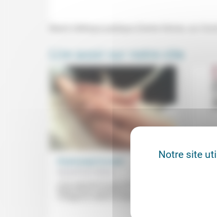
Mardi d'éthique publique (Centre Sèvres, sur Zoo
Lire aussi sur notre site
Notre site ut
Vivant jusqu’à la mort
« Les
d’int
Renée Koch Piettre
19/11/2021
Jacqu
«Il n’y a pas de vie sans mort!» Pour
Didier Sicard, la pandémie a révélé
Plus qu
«l’indigence criante du traitement de...
l’écon
spécia
guerre 