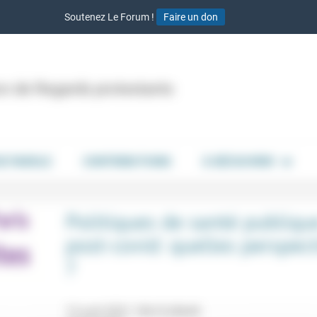
Soutenez Le Forum !
Faire un don
ion de Regards protestants
DE PAROLE
CONTRIBUTIONS
À DÉCOUVRIR
Politiques de santé publiqu
post-covid: quelles perspec
?
13 avril 2021 19h15-20h45