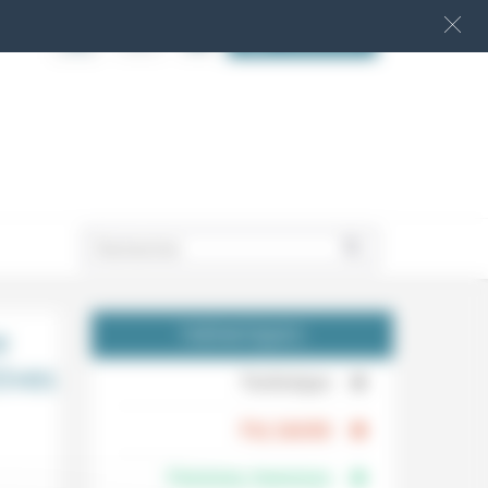
S‘INSCRIRE
.
e
THÉMATIQUES
tives
.
Technique
.
Foi, laïcité
Femmes, hommes