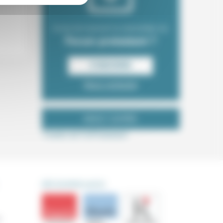
Envie de recevoir la newsletter du
Forum protestant ?
S‘INSCRIRE
Nous contacter
NOUS SUIVRE
Tweets de ForProtestant
DÉCOUVRIR AUSSI
s