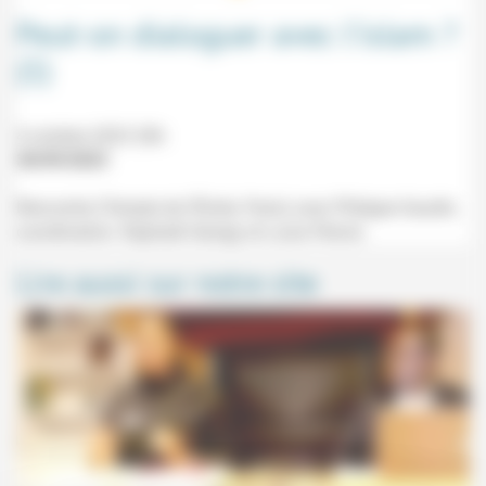
Peut-on dialoguer avec l’islam ?
(1)
4 octobre 2023 20h
30/09/2023
Rencontre (Temple de l'Étoile, Paris) avec Philippe Gaudin,
coordination: Raphaël Georgy et Louis Pernot.
Lire aussi sur notre site