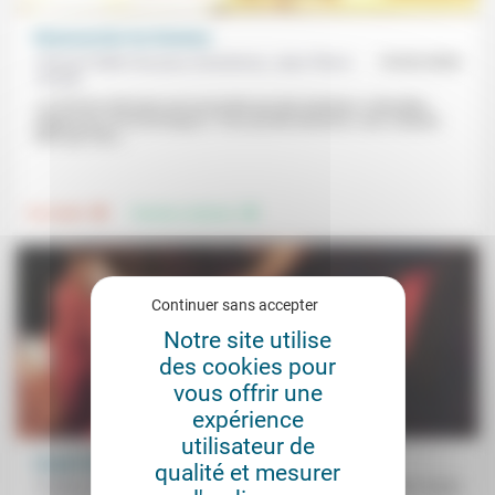
Désencercler les femmes
Fifamè Fidèle Houssou Gandonou, Jean-Pierre
19/02/2026
Anzala
«La femme africaine est encerclée par des barrières culturelles,
religieuses et économiques.» Pour qu’elle devienne «une créature
telle que Dieu...
.
.
Foi, laïcité
Femmes, hommes
Continuer sans accepter
Notre site utilise
des cookies pour
vous offrir une
expérience
utilisateur de
L’esprit des Béatitudes aujourd’hui (3)
qualité et mesurer
Frédéric de Coninck
25/07/2022