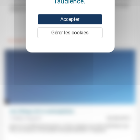
l'audience.
«Heureux ceux qui pleurent!» Cette béatitude s’inscrit dans la double
tradition des prophètes et des Psaumes. Elle n’est pas un...
Accepter
.
.
Gérer les cookies
Foi, laïcité
Vivre ensemble
Une éthique de la contemplation
Frédéric Rognon
02/09/2013
Dans la société technicienne, où les moyens se sont substitués aux
fins, la course à l’innovation est permanente. Il importe...