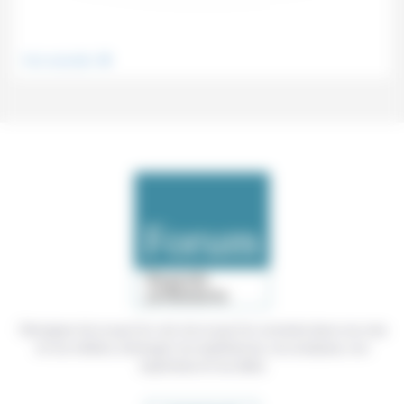
.
Vivre ensemble
Témoigner de ce que l'on voit, de ce que l'on constate dans nos vies
et nos métiers, échanger nos expériences, nos analyses, nos
expertises et nos idées