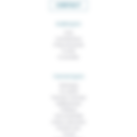
CONTACT
RUBRIQUES
À lire
Contributions
Prises de parole
À noter
À consulter
THEMATIQUES
Technique
Foi, laïcité
Femmes, hommes
Vieillissement
Politique
Vivre ensemble
Culture, éducation
Prendre soin
Travail