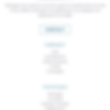
Témoigner de ce que l'on voit, de ce que l'on constate dans nos vies
et nos métiers, échanger nos expériences, nos analyses, nos
expertises et nos idées
CONTACT
RUBRIQUES
À lire
Contributions
Prises de parole
À noter
À consulter
THEMATIQUES
Technique
Foi, laïcité
Femmes, hommes
Vieillissement