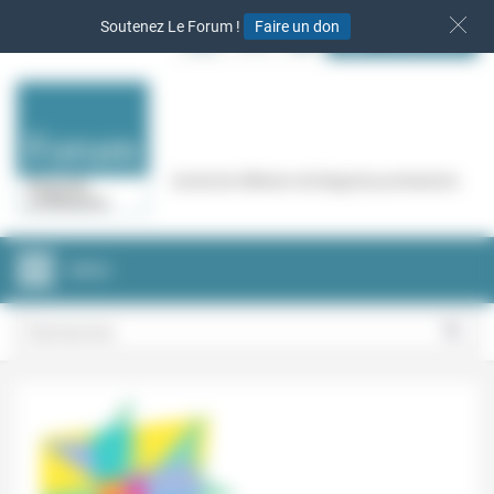
Panneau de gestion des cookies
Soutenez Le Forum !
Faire un don
S‘INSCRIRE
Cercle de réflexion de Regards protestants
MENU