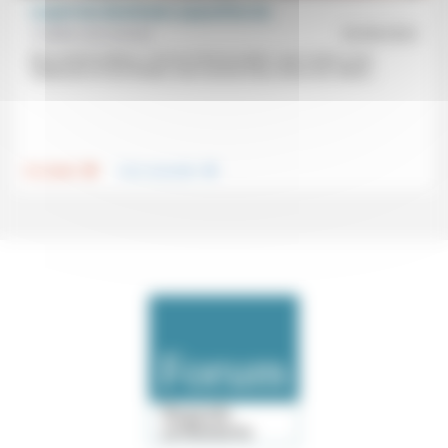
L’esprit des Béatitudes aujourd’hui (8)
Frédéric de Coninck
29/08/2022
Être miséricordieux, c’est au fond accepter «que l’autre a ses
faiblesses et ses limites, tout comme nous avons les nôtres...
.
.
Foi, laïcité
Vivre ensemble