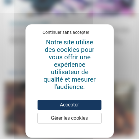
Les prisons au Liban
Aumônerie protestante des prisons, Brice Deymié
20/06/2024
Continuer sans accepter
Aumônier national des prisons de la Fédération protestante de
Notre site utilise
France de 2009 et 2021, Brice Deymié est aujourd’hui pasteur de...
des cookies pour
vous offrir une
.
expérience
utilisateur de
Justice
qualité et mesurer
l'audience.
Accepter
Gérer les cookies