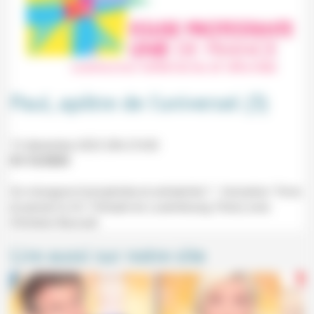
Paul, apôtre de l’universel (3)
13 décembre 2023 20h-21h30
01/12/2023
Un misogyne homophobe et antisémite ? : formation "Vivre
et penser la foi" (Temple du Luxembourg, Paris) avec
Christian Baccuet.
Lire aussi sur notre site