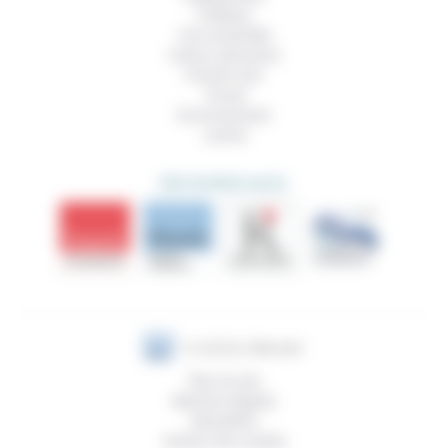
Politique
Vivre ensemble
Culture, éducation
Prendre soin
Travail
Environnement
Justice
DÉCOUVRIR AUSSI
Plan du site
Mentions légales
Newsletter
Gestion des cookies