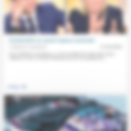
Présidentielle (3): quand l’urgence commande
Frédérick Casadesus
21/04/2022
Pour Frédérick Casadesus, si, lors du débat de l’entre deux tours,
«Marine Le Pen a montré l’étendue de son incompétence»,...
.
Politique