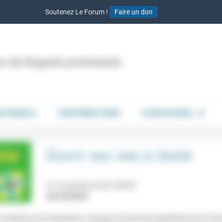
Soutenez Le Forum !
Faire un don
ion de Regards protestants
DE PAROLE
CONTRIBUTIONS
À DÉCOUVRIR
Ouvrir nos vies à l’exilé
27 novembre 2018 20h30
24/10/2018
 conférence de Geneviève Jacques (ancienne présidente de la Ci