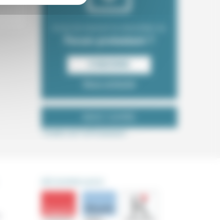
Envie de recevoir la newsletter du
Forum protestant ?
S‘INSCRIRE
Nous contacter
NOUS SUIVRE
Tweets de ForProtestant
DÉCOUVRIR AUSSI
s