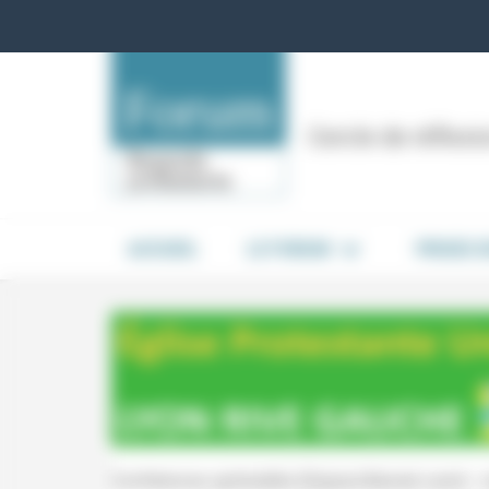
Panneau de gestion des cookies
Cercle de réflex
ACCUEIL
LE FORUM
PRISES 
Conférences spirituelles (Espace Bancel, Lyon) :