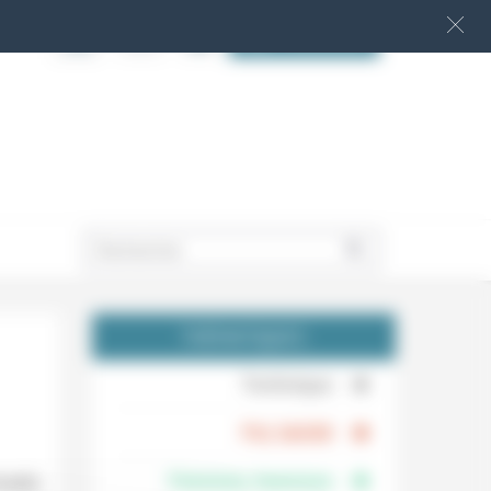
S‘INSCRIRE
.
THÉMATIQUES
.
Technique
.
Foi, laïcité
Femmes, hommes
made).