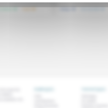
.
.
.
.
, hommes
Travail
Politique
Vivre ensemble
RUBRIQUES
THEMATIQUES
 de ce que l'on
métiers,
À lire
Technique
os analyses, nos
Contributions
Foi, laïcité
Prises de parole
Femmes, homme