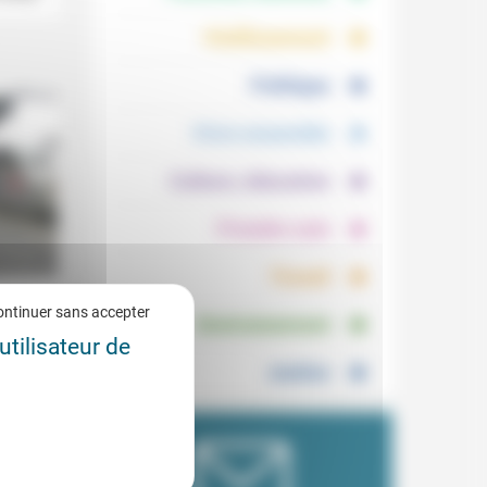
.
.
Vieillissement
.
Politique
.
Vivre ensemble
.
Culture, éducation
.
Prendre soin
.
Travail
.
ontinuer sans accepter
Environnement
9/2013
utilisateur de
rvitude
Justice
s,