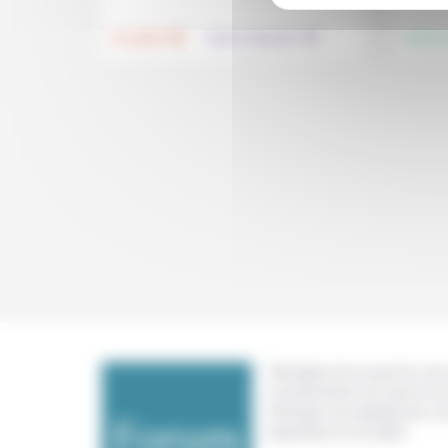
.
.
Foi, laïcité
Culture, éducation
Femmes
Témoigner de ce que l'on voit,
constate dans nos vies et nos 
échanger nos expériences, n
expertises et nos idées