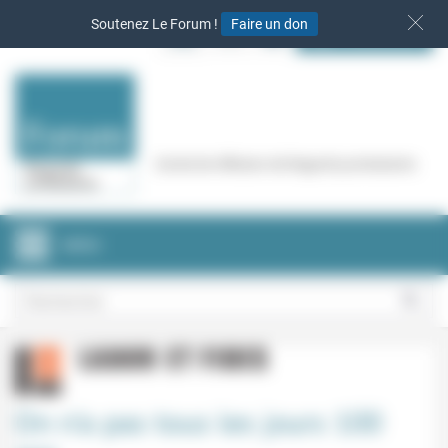
Panneau de gestion des cookies
Soutenez Le Forum !
Faire un don
S‘INSCRIRE
Cercle de réflexion de Regards protestants
MENU
On n’a pas tous les jours 100