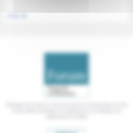
.
Politique
Témoigner de ce que l'on voit, de ce que l'on constate dans nos vies
et nos métiers, échanger nos expériences, nos analyses, nos
expertises et nos idées