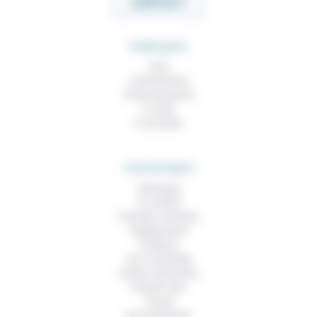
CONTACT
RUBRIQUES
À lire
Contributions
Prises de parole
À noter
À consulter
THEMATIQUES
Technique
Foi, laïcité
Femmes, hommes
Vieillissement
Politique
Vivre ensemble
Culture, éducation
Prendre soin
Travail
Environnement