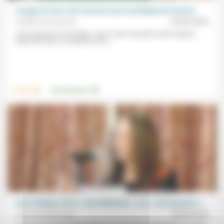
L’usage de l’eau: des tensions qui en préfigurent d’autres
Frédéric de Coninck
03/04/2023
«On a trop tiré sur la ficelle.» Avec moins de pluies mais toujours
autant de maïs, un système qui a...
.
.
Travail
Environnement
Carol Gilligan: de la « voix différente » à la « voix humaine »
Jean Hassenforder
25/04/2025