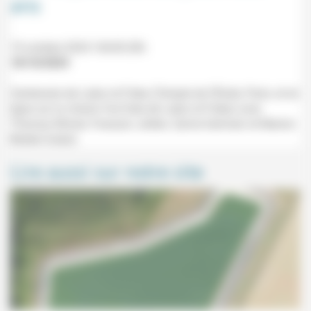
ans
19 octobre 2024 16h30-20h
18/10/2024
Centenaire de Labor et Fides (Temple de l'Étoile, Paris, et en
ligne sur la chaine YouTube de Labor et Fides) avec
Thomas Römer, François Jullien, Sylvie Germain et Marion
Muller-Colard.
Lire aussi sur notre site