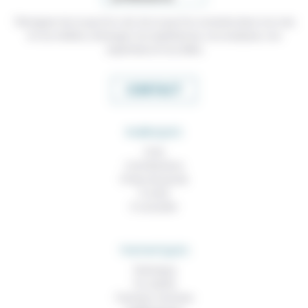
Témoigner de ce que l'on voit, de ce que l'on constate dans nos vies
et nos métiers, échanger nos expériences, nos analyses, nos
expertises et nos idées
CONTACT
RUBRIQUES
À lire
Contributions
Prises de parole
À noter
À consulter
THEMATIQUES
Technique
Foi, laïcité
Femmes, hommes