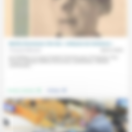
Martha Desrumaux: être des « embryons de résistance »
François Müntzer
06/01/2023
Au Panthéon, il y a pour l’instant 5 femmes pour 76 hommes. Pour
François Müntzer, Martha Desrumaux, syndicaliste, militante
communiste,...
.
.
Femmes, hommes
Politique