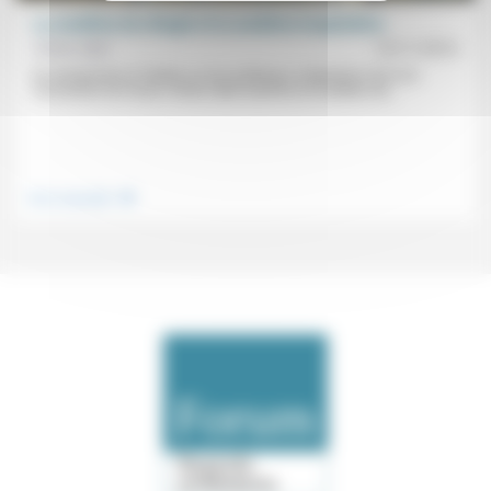
La condition de réfugié et la condition hospitalière
Olivier Abel
13/11/2016
En introduction à l’atelier sur les politiques migratoires de la 4e
Convention du Forum, Olivier Abel examine la condition de...
.
Vivre ensemble