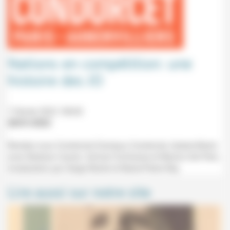
Nations en compétition: une
histoire des JO
7 février 2022 18h30
28/01/2022
Rendez-vous Condorcet (Campus Condorcet, Aubervilliers)
avec Barbara Cassin, Sylvain Dufraisse et Marion Del Pero,
modaration par Serge Noiret et Marie-Pierre Rey.
Lire aussi sur notre site