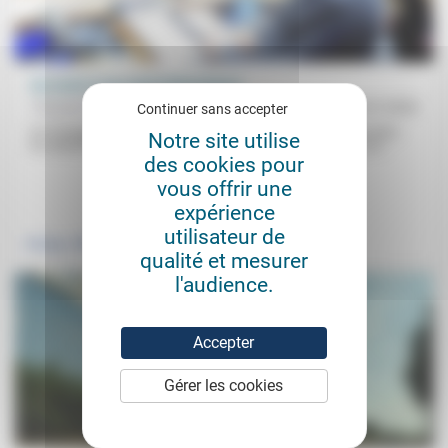
Au revoir à nos amis britanniques
Thomas Ferenczi
31/01/2020
Continuer sans accepter
On n’imagine pas que le Royaume-Uni choisisse de rompre toutes
Notre site utilise
les attaches qui l’unissent au Vieux Continent. Texte publié sur...
des cookies pour
vous offrir une
.
expérience
utilisateur de
Politique
qualité et mesurer
l'audience.
Accepter
Gérer les cookies