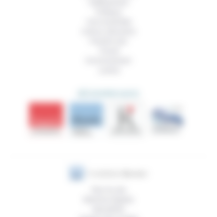
Vieillissement
Politique
Vivre ensemble
Culture, éducation
Prendre soin
Travail
Environnement
Justice
DÉCOUVRIR AUSSI
Plan du site
Mentions légales
Newsletter