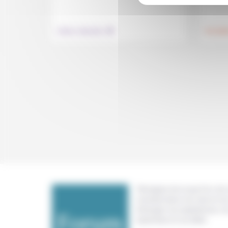
.
Culture, éducation
Foi, laïci
Témoigner de ce que l'on voit,
constate dans nos vies et nos 
échanger nos expériences, n
expertises et nos idées