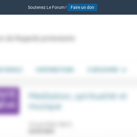
Soutenez Le Forum !
Faire un don
ion de Regards protestants
DE PAROLE
CONTRIBUTIONS
À DÉCOUVRIR
Méditation, spiritualité et
musique
10 avril 2024 18h15
22/03/2024