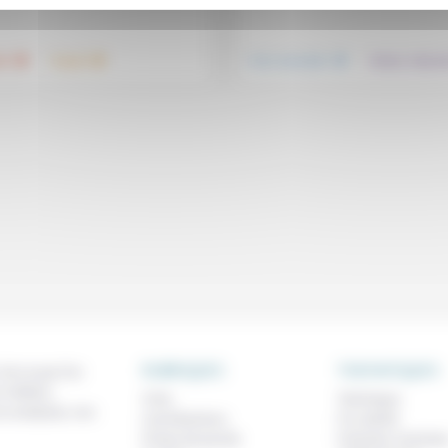
.
.
.
té
Travail
Vivre ensemble
Culture, éducat
RUBRIQUES
THEMATIQUES
 de ce que l'on
métiers,
À lire
Technique
os analyses, nos
Contributions
Foi, laïcité
Prises de parole
Femmes, homme