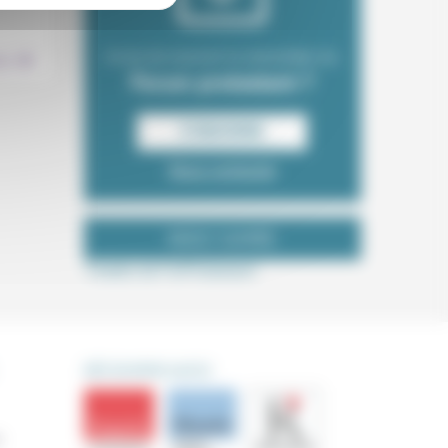
.
Envie de recevoir la newsletter du
ion
Forum protestant ?
S‘INSCRIRE
Nous contacter
NOUS SUIVRE
Tweets de ForProtestant
DÉCOUVRIR AUSSI
s