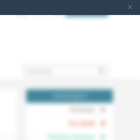
S‘INSCRIRE
.
THÉMATIQUES
.
Technique
.
Foi, laïcité
Femmes, hommes