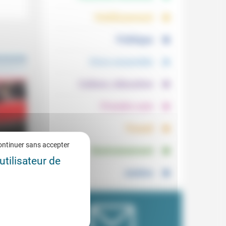
.
.
Vieillissement
.
Politique
.
Vivre ensemble
.
Culture, éducation
.
Prendre soin
.
Travail
.
ontinuer sans accepter
Environnement
os
utilisateur de
9/2021
Justice
ve my
hi,