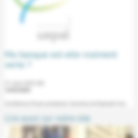
Ma banque est-elle vraiment
verte ?
21 mars 2025 20h
14/03/2025
Conférence (Foyer protestant, Saverne) de Raphaël Cros.
Lire aussi sur notre site