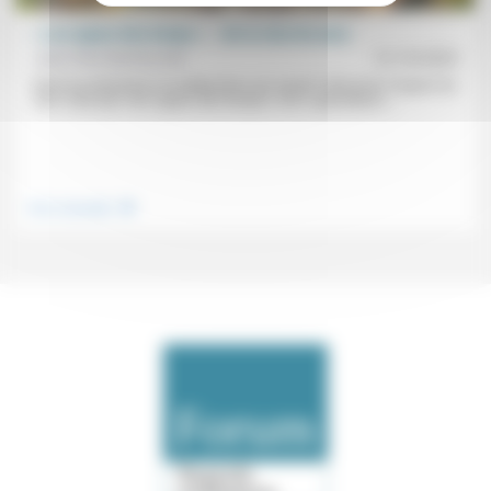
« Les signes des temps »: de la crise du sens
Jean-Paul Sanfourche
31/10/2025
Entre les pharisiens et sadducéens qui savent «discerner l’aspect du
ciel» mais pas «les signes des temps», et le «spectateur»...
.
Vivre ensemble