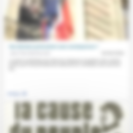
Une décision protocolaire sans conséquences ?
Jean-Paul Sanfourche
03/04/2026
Le geste symbolique de retirer les drapeaux européens des mairies
prises par le Rassemblement National est «révélateur des tensions
qui...
.
Politique