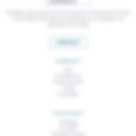
Témoigner de ce que l'on voit, de ce que l'on constate dans nos vies
et nos métiers, échanger nos expériences, nos analyses, nos
expertises et nos idées
CONTACT
RUBRIQUES
À lire
Contributions
Prises de parole
À noter
À consulter
THEMATIQUES
Technique
Foi, laïcité
Femmes, hommes