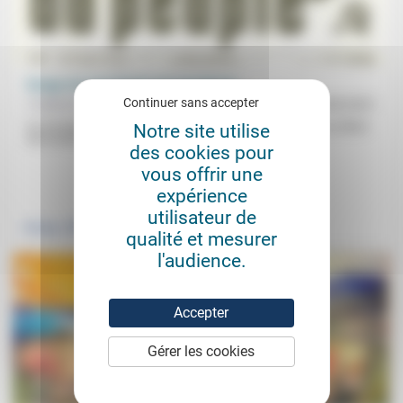
Rouge vif, une histoire du gauchisme
Continuer sans accepter
Frédérick Casadesus
08/06/2021
Ils ont dominé la culture protestataire en France de Mai 68 au début
Notre site utilise
des années 80 et L’histoire du gauchisme...
des cookies pour
vous offrir une
.
expérience
utilisateur de
Politique
qualité et mesurer
l'audience.
Accepter
Gérer les cookies