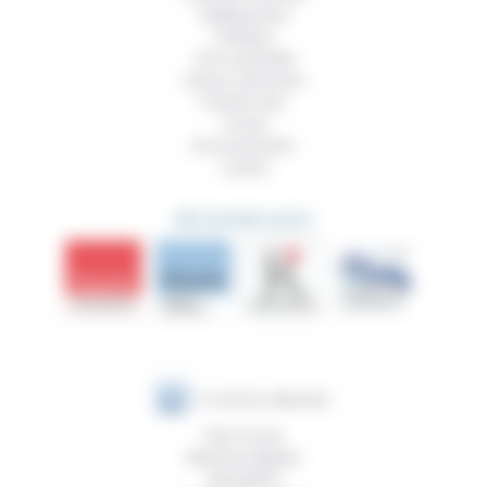
Vieillissement
Politique
Vivre ensemble
Culture, éducation
Prendre soin
Travail
Environnement
Justice
DÉCOUVRIR AUSSI
Plan du site
Mentions légales
Newsletter