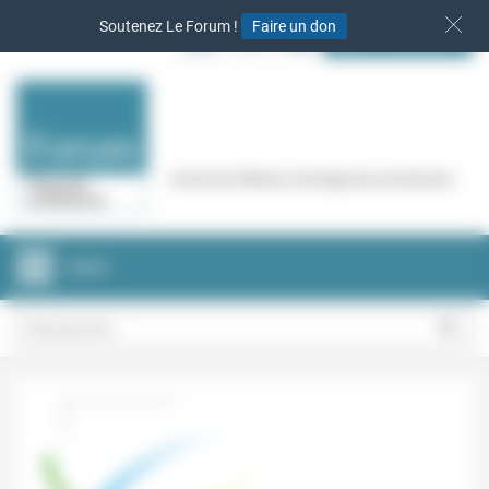
Panneau de gestion des cookies
Soutenez Le Forum !
Faire un don
S‘INSCRIRE
Cercle de réflexion de Regards protestants
MENU