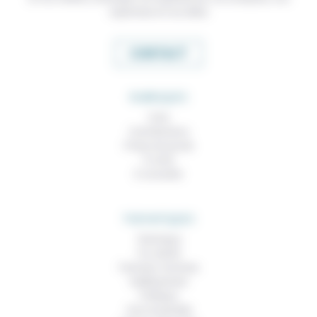
expertises et nos idées
CONTACT
RUBRIQUES
À lire
Contributions
Prises de parole
À noter
À consulter
THEMATIQUES
Technique
Foi, laïcité
Femmes, hommes
Vieillissement
Politique
Vivre ensemble