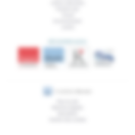
Culture, éducation
Prendre soin
Travail
Environnement
Justice
DÉCOUVRIR AUSSI
Plan du site
Mentions légales
Newsletter
Gestion des cookies