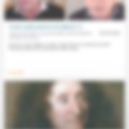
Travail: quelle présence des Églises? (1)
Claude Horviller, Françoise Mési, Michel Specht,
18/03/2022
Nicolas Cochand
Qu’est-ce que l’Église a à dire, à faire dans le monde du travail?
Première partie de la deuxième table ronde...
.
Travail