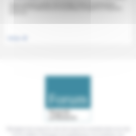
Depuis quelques années, de nouvelles formes de participation
citoyennes et collectives à la vie politique émergent et s’imposent.
Focus sur...
.
Politique
Témoigner de ce que l'on voit, de ce que l'on constate dans nos vies
et nos métiers, échanger nos expériences, nos analyses, nos