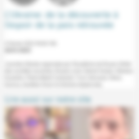
L’Ukraine: de la découverte à
l’espoir de la paix retrouvée
4 février 2023 9h30-18h
20/01/2023
Journée d'étude organisée par l'Académie de Rouen (Hôtel
des sociétés savantes, Rouen) avec Gérard Hurpin, Natalya
Guzenko, Pierre-Albert Castanet, Yvon Gervaise, Olena
Gurova, Aurélien Diouf et Antoine Arjakovsky.
Lire aussi sur notre site