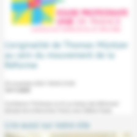
L’originalité de Thomas Müntzer
au sein du mouvement de la
Réforme
20 novembre 2025 19h30-21h30
14/11/2025
Conférence "Professer sa foi au temps des Réformes"
(temple de la Rencontre, Paris) avec Hélène Feydy.
Lire aussi sur notre site