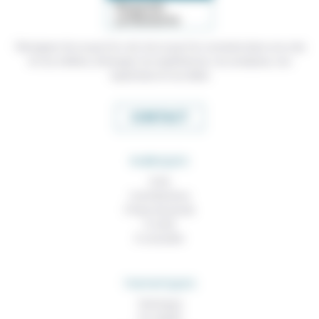
Témoigner de ce que l'on voit, de ce que l'on constate dans nos vies
et nos métiers, échanger nos expériences, nos analyses, nos
expertises et nos idées
CONTACT
RUBRIQUES
À lire
Contributions
Prises de parole
À noter
À consulter
THEMATIQUES
Technique
Foi, laïcité