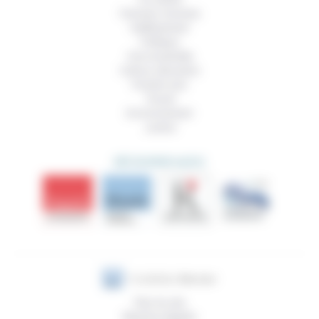
Femmes, hommes
Vieillissement
Politique
Vivre ensemble
Culture, éducation
Prendre soin
Travail
Environnement
Justice
DÉCOUVRIR AUSSI
Plan du site
Mentions légales