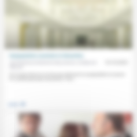
Surpopulation carcérale et réinsertion
Aumônerie protestante des prisons, Guillaume
10/10/2025
Monod
On n’a pas fait et on ne fera pas diminuer la surpopulation en prison
en construisant plus de prisons. Pour...
.
Justice