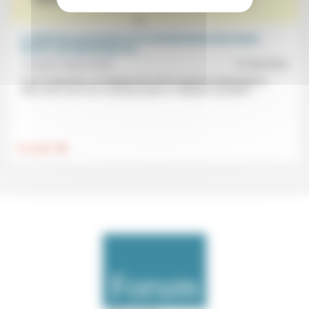
La Réforme protestante et la sécularisation des textes
sacrés: une dynamique de...
Josepha Faber Boitel
21/06/2024
Que la traduction «se dégage des préoccupations dogmatiques,
sans avoir souci de ce qui peut plaire ou déplaire aux partis...
.
Foi, laïcité