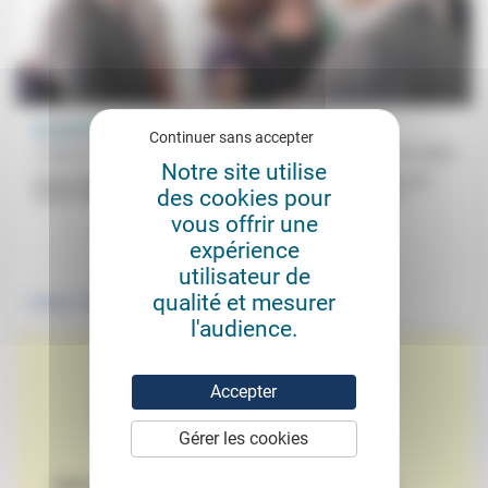
Un président en première ligne
Continuer sans accepter
Frédérick Casadesus
09/01/2024
Notre site utilise
Nouvel élan ? La démission d’Élisabeth Borne et la nomination de
des cookies pour
Gabriel Attal comme premier ministre ne trancheront pas «le...
vous offrir une
expérience
.
utilisateur de
qualité et mesurer
Politique
l'audience.
Accepter
Gérer les cookies