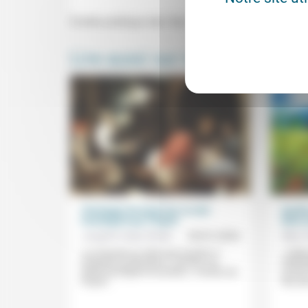
Soirée publique des 3es rendez-vous de la Pensée
Lire aussi sur notre site
Théologie du Seuil (6): le réel
Quell
transfiguré par l’Esprit
dans 
Josepha Faber Boitel
30/01/2026
Marc 
«Le Paraclet ne retire pas la peine, il
« Cett
empêche la désertion.» Comme «un
individ
vitrail transfigure la lumière», «l’action de
un bon
l’Esprit...
des per