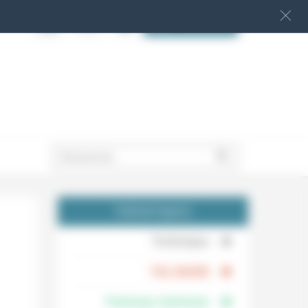
S‘INSCRIRE
.
THÉMATIQUES
.
Technique
.
Foi, laïcité
Femmes, hommes