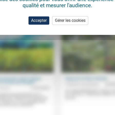
qualité et mesurer l'audience.
 protestante (Collonges sous Sallève, sur YouTube).
Accepter
Gérer les cookies
e pastorale, quels repères
Repenser le bien commun
un monde qui change ?
Frédérick Casadesus
22/0
Pernot
17/07/2013
Il y a deux libéralismes. Un qui a «
du commun», l’autre pour lequel «il
e démarche protestante est si
pas de...
uelle que l’internet est aujourd’hui
 média pour l’accompagnement
sonnes qui le désirent,...