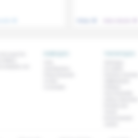
.
.
.
nsemble
Politique
Culture, éducation
RUBRIQUES
THEMATIQUES
 de ce que l'on
métiers,
À lire
Technique
os analyses, nos
Contributions
Foi, laïcité
Prises de parole
Femmes, homme
À noter
Vieillissement
À consulter
Politique
Vivre ensemble
Culture, éducatio
Prendre soin
Travail
Environnement
Justice