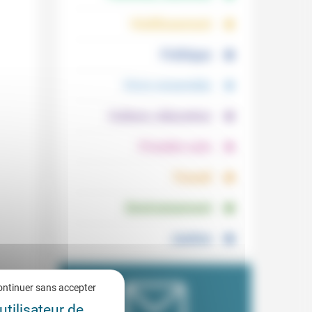
.
.
Vieillissement
.
Politique
.
Vivre ensemble
.
Culture, éducation
.
Prendre soin
.
Travail
.
Environnement
Justice
ontinuer sans accepter
utilisateur de