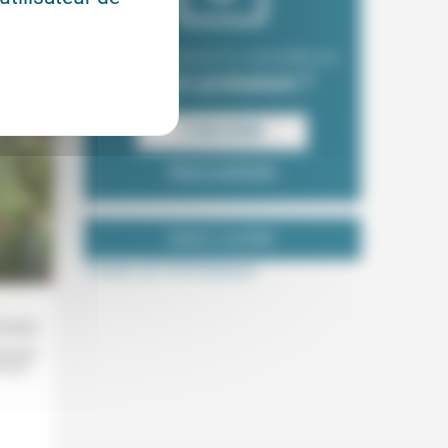
Envie de recevoir la newsletter du
Forum protestant ?
S‘INSCRIRE
Nous contacter
NOUS SUIVRE
Tweets de ForProtestant
9/2025
le souci
 n’y a