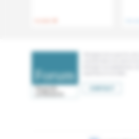
.
Foi, laïcité
Vivre e
Témoigner de ce que l'on voit,
constate dans nos vies et nos 
échanger nos expériences, n
expertises et nos idées
CONTACT