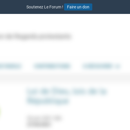
Soutenez Le Forum !
Faire un don
ion de Regards protestants
DE PAROLE
CONTRIBUTIONS
À DÉCOUVRIR
Loi de Dieu, lois de la
République
26 juin 2021 20h
27/04/2021