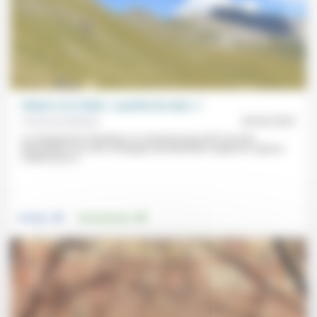
Climat: et si c’était « à portée de main »?
Forum protestant
09/04/2022
Le changement climatique n’a clairement pas été l’une des
thématiques de cette campagne présidentielle malgré les signaux
d’alerte qui se...
.
.
Politique
Environnement