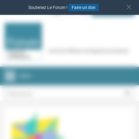
Panneau de gestion des cookies
Soutenez Le Forum !
Faire un don
S‘INSCRIRE
Cercle de réflexion de Regards protestants
MENU