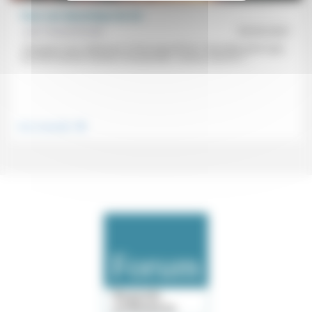
Paul, une dynamique de vie
Jean Hassenforder
05/03/2021
«Pourquoi nous intéresser à Paul aujourd’hui?» Peut-être parce que,
à la fois homme d’action et de pensée, comme l’écrit N.T....
.
Vivre ensemble