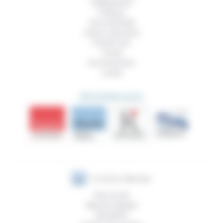
Vieillissement
Politique
Vivre ensemble
Culture, éducation
Prendre soin
Travail
Environnement
Justice
DÉCOUVRIR AUSSI
Plan du site
Mentions légales
Newsletter