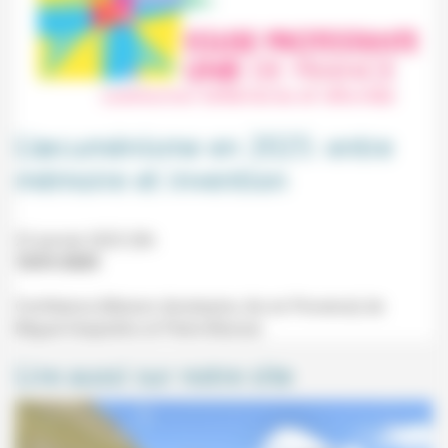
L’œcuménisme en 2025: entre
mémoire et invention
22 janvier 2025 20h
10/01/2025
Conférence (Maison diocésaine, Aix en Provence) de
Miguel Desjardins et Pierre Blanzat.
Lire aussi sur notre site