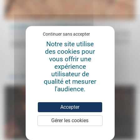
Une Église en prison, une Église menacée?
Aumônerie protestante des prisons
02/06/2022
Continuer sans accepter
L’aumônier de prison est-il d’abord un ministre du culte ou d’abord un
Notre site utilise
«collaborateur au sein du service public»? Le passage...
des cookies pour
vous offrir une
.
expérience
utilisateur de
Justice
qualité et mesurer
l'audience.
Accepter
Gérer les cookies