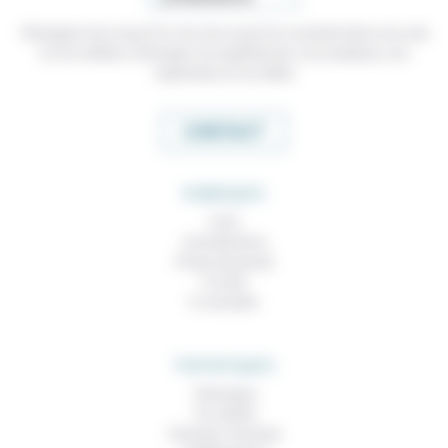
Témoigner de ce que l'on voit, de ce que l'on constate dans nos vies
et nos métiers, échanger nos expériences, nos analyses, nos
expertises et nos idées
CONTACT
RUBRIQUES
À lire
Contributions
Prises de parole
À noter
À consulter
THEMATIQUES
Technique
Foi, laïcité
Femmes, hommes