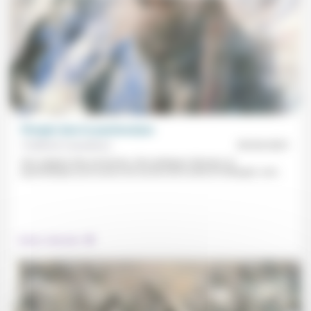
Plongée dans la psychanalyse
Frédérick Casadesus
05/03/2021
Des origines très anciennes, des pratiques diverses: la
psychanalyse (à la source du succès de la série En thérapie) «est...
.
Culture, éducation