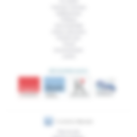
Foi, laïcité
Femmes, hommes
Vieillissement
Politique
Vivre ensemble
Culture, éducation
Prendre soin
Travail
Environnement
Justice
DÉCOUVRIR AUSSI
Plan du site