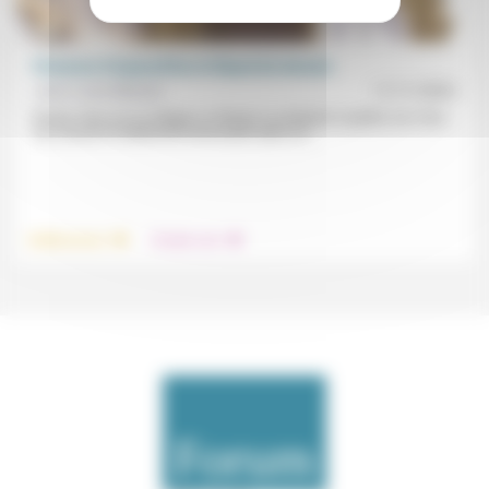
Présence d’aujourd’hui et Ehpad de demain
Jean-Louis Massot
11/11/2022
Rester chez soi ou intégrer un Ehpad, se préparer à quitter son chez
soi, trouver le relationnel nécessaire dans un...
.
.
Vieillissement
Prendre soin