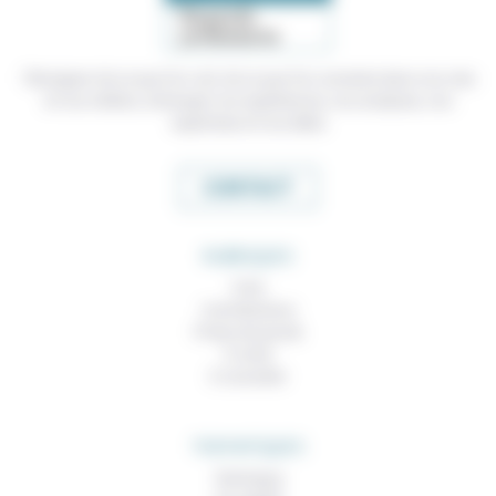
Témoigner de ce que l'on voit, de ce que l'on constate dans nos vies
et nos métiers, échanger nos expériences, nos analyses, nos
expertises et nos idées
CONTACT
RUBRIQUES
À lire
Contributions
Prises de parole
À noter
À consulter
THEMATIQUES
Technique