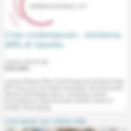
L’Iran contemporain : résilience,
défis et ripostes
4 février 2025 9h-18h
24/01/2025
Journée d'études CRAL/Fonds Ricœur/Université de Cergy
(IPT, Paris) avec Sina Abedi, Asal Baghri, Hamit Bozarslan,
Christian Bromberger, Keyvan Jafarinejad, Farhad
Khosrowkhavar, Saeed Payvandi, Clément Therme et
Azadeh Thiriez-Arjangi.
Lire aussi sur notre site