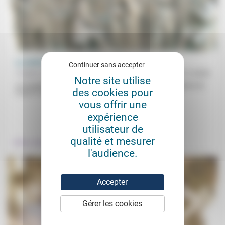
La vérité des microbes
Continuer sans accepter
Frédéric de Coninck
23/11/2020
Notre site utilise
Les batailles actuelles entre médecins à propos de la pandémie de
des cookies pour
Covid-19 rappellent, comme le dit Bruno Latour dans son...
vous offrir une
expérience
.
.
utilisateur de
qualité et mesurer
Culture, éducation
Prendre soin
l'audience.
Accepter
Gérer les cookies