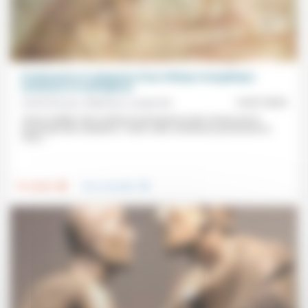
Fondements et catégories d’une éthique évangélique:
constance et contingence
André Dumas, Stéphane Lavignotte
14/07/2023
«Dans la Bible, Dieu institue la permanence des normes par la
nouveauté des situations.» Dans cette conférence prononcée en
1972,...
.
.
Foi, laïcité
Vivre ensemble