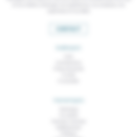
et nos métiers, échanger nos expériences, nos analyses, nos
expertises et nos idées
CONTACT
RUBRIQUES
À lire
Contributions
Prises de parole
À noter
À consulter
THEMATIQUES
Technique
Foi, laïcité
Femmes, hommes
Vieillissement
Politique