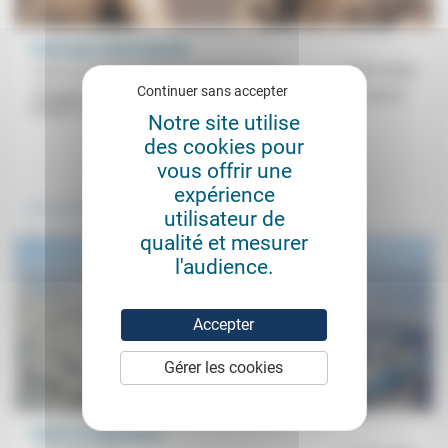
Partir pour mieux grandir
Jean-Luc Gadreau, Marion Muller-Colard
12/07/2022
Continuer sans accepter
«Changer de regard sur ce temps de l’adolescence qui est souvent
moqué, craint, pour en faire un éloge d’un temps...
Notre site utilise
des cookies pour
.
vous offrir une
expérience
Vivre ensemble
utilisateur de
qualité et mesurer
l'audience.
Accepter
Gérer les cookies
Vision et alignement