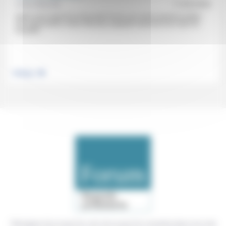
Grâce Nkunda
11/03/2020
Après avoir exposé la nécessité d’avoir une vision quand on pilote
une organisation, Grâce Nkunda, équipière-directrice du Foyer de
Grenelle...
.
Politique
Témoigner de ce que l'on voit, de ce que l'on constate dans nos vies