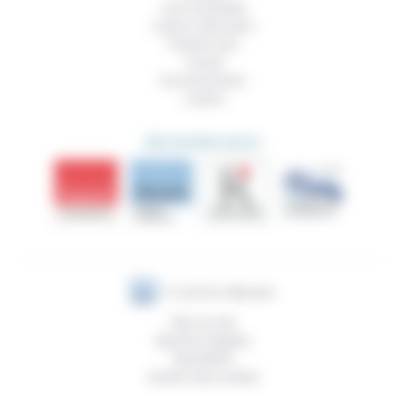
Vivre ensemble
Culture, éducation
Prendre soin
Travail
Environnement
Justice
DÉCOUVRIR AUSSI
Plan du site
Mentions légales
Newsletter
Gestion des cookies