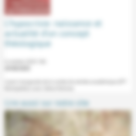
L’hypocrisie: naissance et
actualité d’un concept
théologique
6 octobre 2025 18h
29/08/2025
Leçon inaugurale de la soirée de rentrée académique (IPT
Montpellier) avec Céline Rohmer.
Lire aussi sur notre site