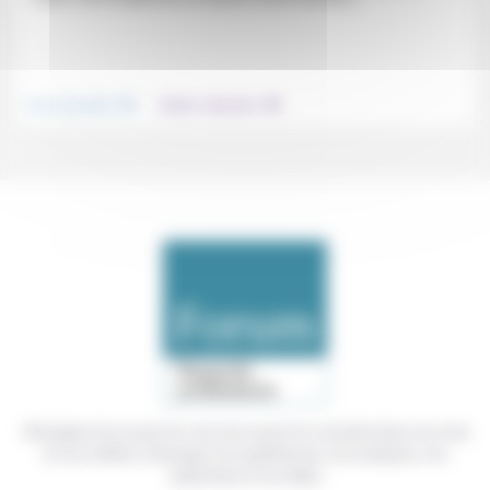
.
.
Vivre ensemble
Culture, éducation
Témoigner de ce que l'on voit, de ce que l'on constate dans nos vies
et nos métiers, échanger nos expériences, nos analyses, nos
expertises et nos idées