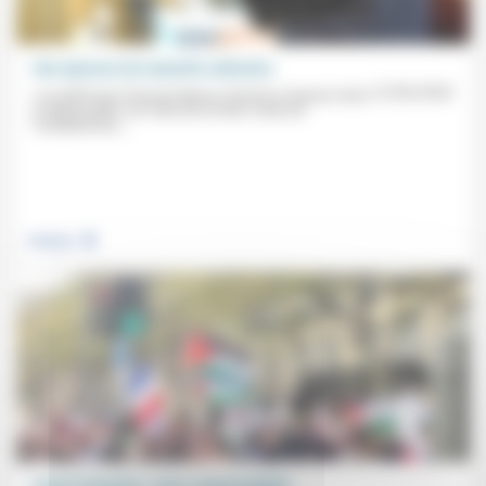
Une épreuve de maturité collective
12/06/2026
«La vérité que François Bayrou cherche à imposer dans
le débat public est celle de la limite: limite de
l’endettement,...
.
Politique