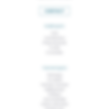
CONTACT
RUBRIQUES
À lire
Contributions
Prises de parole
À noter
À consulter
THEMATIQUES
Technique
Foi, laïcité
Femmes, hommes
Vieillissement
Politique
Vivre ensemble
Culture, éducation