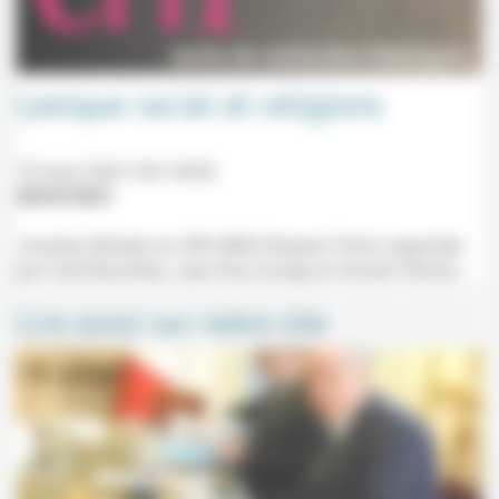
Lexique racial et religions
18 mars 2024 10h-15h30
08/03/2024
Journée d'études du CRH (MSH Raspail, Paris) organisée
par Farid Bouchiba, Jean-Paul Zuniga et Vincent Vilmain.
Lire aussi sur notre site