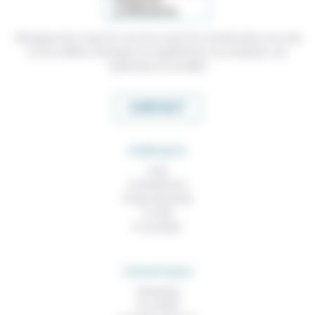
Témoigner de ce que l'on voit, de ce que l'on constate dans nos vies
et nos métiers, échanger nos expériences, nos analyses, nos
expertises et nos idées
CONTACT
RUBRIQUES
À lire
Contributions
Prises de parole
À noter
À consulter
THEMATIQUES
Technique
Foi, laïcité