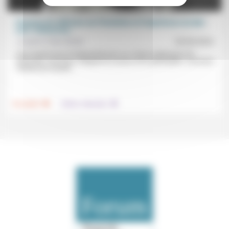
Esquisse de réflexion sur l’évolution et l’expérience du Mal
avec Teilhard de...
Josepha Faber Boitel
26/04/2024
Taxé d’optimisme fondamental avec sa «vision audacieuse de
l’évolution cosmique, intégrant la science et la spiritualité», comment
Teilhard de Chardin...
.
.
Foi, laïcité
Culture, éducation