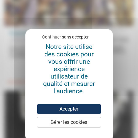
Progresser selon la Bible
Continuer sans accepter
James Woody
16/01/2026
Notre site utilise
Dans son intervention à la journée du Christianisme social Progrès
technique, progrès humain, James Woody part de l’arche d’alliance
des cookies pour
(«symbole...
vous offrir une
expérience
.
.
utilisateur de
qualité et mesurer
Foi, laïcité
Vivre ensemble
l'audience.
Accepter
Gérer les cookies