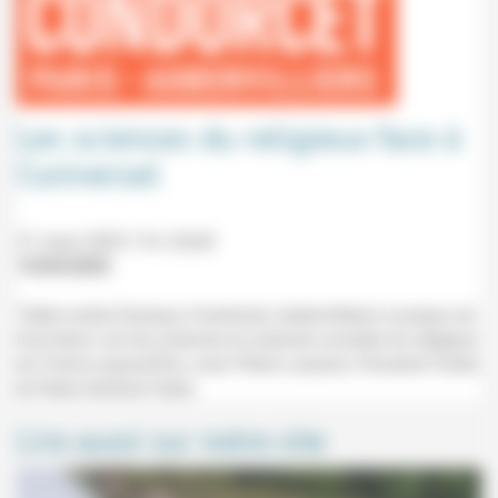
Les sciences du religieux face à
l’universel
21 mars 2025 11h-12h30
14/03/2025
Table ronde (Campus Condorcet, Aubervilliers) à propos du
livre blanc sur les sciences et sciences sociales du religieux
en France aujourd’hui, avec Pierre Lassave, Vincente Fortier
et Pierre Antoine Fabre.
Lire aussi sur notre site