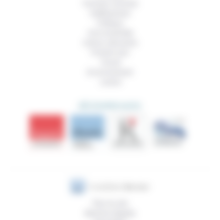
Femmes, hommes
Vieillissement
Politique
Vivre ensemble
Culture, éducation
Prendre soin
Travail
Environnement
Justice
DÉCOUVRIR AUSSI
Plan du site
Mentions légales