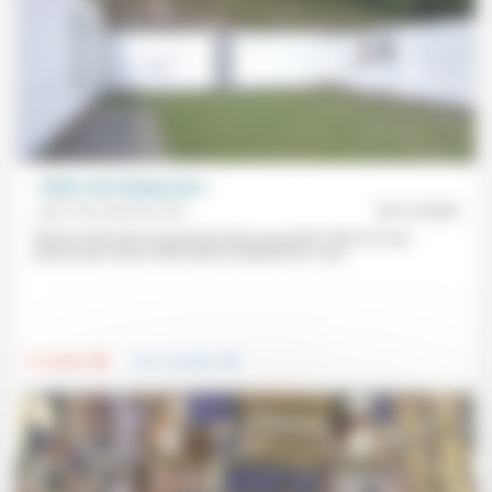
« Noël, c’est chaque jour »
Jean-Paul Sanfourche
20/12/2024
Entre la rude mise au point de Calvin pour Noël 1550 («Si vous
pensez que Jésus-Christ était né aujourd’hui, vous...
.
.
Foi, laïcité
Vivre ensemble