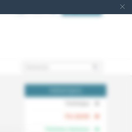
S‘INSCRIRE
.
THÉMATIQUES
.
Technique
.
Foi, laïcité
Femmes, hommes