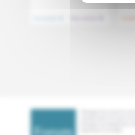
.
.
Vivre ensemble
Culture, éducation
Foi, laïci
Témoigner de ce que l'on voit,
constate dans nos vies et nos 
échanger nos expériences, n
expertises et nos idées