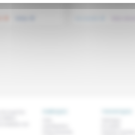
.
.
.
té
Politique
Vivre ensemble
Culture, éducat
RUBRIQUES
THEMATIQUES
 de ce que l'on
métiers,
À lire
Technique
os analyses, nos
Contributions
Foi, laïcité
Prises de parole
Femmes, homme