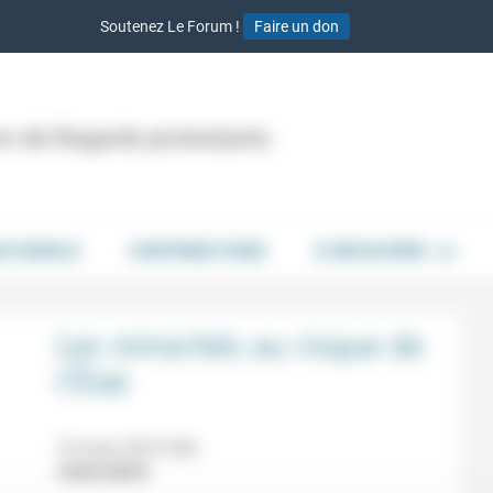
Soutenez Le Forum !
Faire un don
ion de Regards protestants
DE PAROLE
CONTRIBUTIONS
À DÉCOUVRIR
Les minorités au risque de
l’État
19 mars 2019 20h
15/01/2019