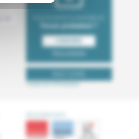
.
Envie de recevoir la newsletter du
ion
Forum protestant ?
S‘INSCRIRE
Nous contacter
NOUS SUIVRE
Tweets de ForProtestant
DÉCOUVRIR AUSSI
s