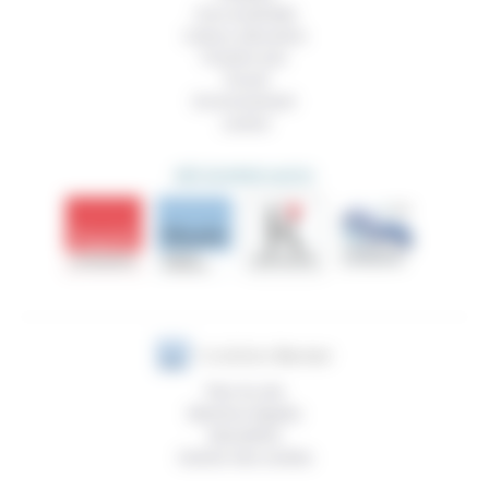
Vivre ensemble
Culture, éducation
Prendre soin
Travail
Environnement
Justice
DÉCOUVRIR AUSSI
Plan du site
Mentions légales
Newsletter
Gestion des cookies