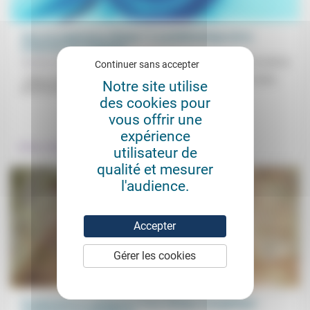
Vers un eugénisme éthique ? La problématique de la
recherche sur l’embryon
Nadine Davous
15/12/2014
Continuer sans accepter
« Nous vivons dans un monde où les moyens sont de plus en plus
Notre site utilise
perfectionnés et les fins de plus...
des cookies pour
.
.
vous offrir une
expérience
Culture, éducation
Prendre soin
utilisateur de
qualité et mesurer
l'audience.
Accepter
Gérer les cookies
Fondements et catégories d’une éthique évangélique: