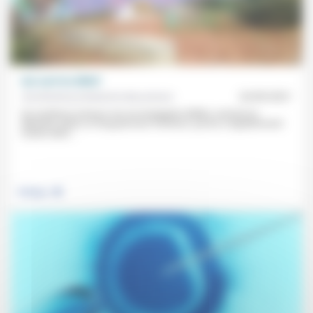
Qui sont les MNA?
Aumônerie protestante des prisons
24/09/2021
De nombreux mineurs non accompagnés (MNA) «arrivent en
détention après un long parcours d’errance, qui les a régulièrement
menés dans...
.
Politique