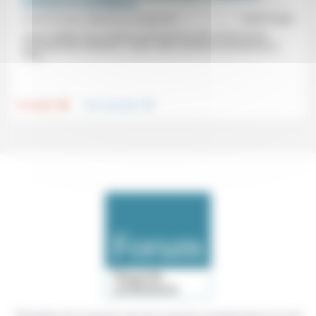
constance et contingence
André Dumas, Stéphane Lavignotte
14/07/2023
«Dans la Bible, Dieu institue la permanence des normes par la
nouveauté des situations.» Dans cette conférence prononcée en
1972,...
.
.
Foi, laïcité
Vivre ensemble
Témoigner de ce que l'on voit, de ce que l'on constate dans nos vies