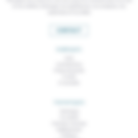
et nos métiers, échanger nos expériences, nos analyses, nos
expertises et nos idées
CONTACT
RUBRIQUES
À lire
Contributions
Prises de parole
À noter
À consulter
THEMATIQUES
Technique
Foi, laïcité
Femmes, hommes
Vieillissement
Politique