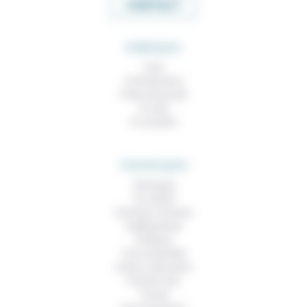
CONTACT
RUBRIQUES
À lire
Contributions
Prises de parole
À noter
À consulter
THEMATIQUES
Technique
Foi, laïcité
Femmes, hommes
Vieillissement
Politique
Vivre ensemble
Culture, éducation
Prendre soin
Travail