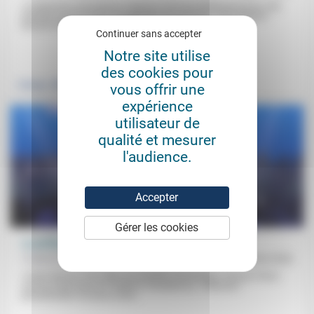
«L’indignation présuppose l’absence de tout intérêt personnel, elle
implique avant tout la considération du prochain.» Pour Myriam
Revault d’Allonnes (interrogée...
Continuer sans accepter
Notre site utilise
.
.
des cookies pour
Politique
Culture, éducation
vous offrir une
expérience
utilisateur de
qualité et mesurer
l'audience.
Accepter
Gérer les cookies
La politique à l’heure de l’IA
Frédérick Casadesus
29/06/2026
«Toute élection fait naître une bataille sémantique.» Et pour Pierre
Larrouy (interrogé par Frédérick Casadesus), «l’élection
présidentielle se jouera entre...