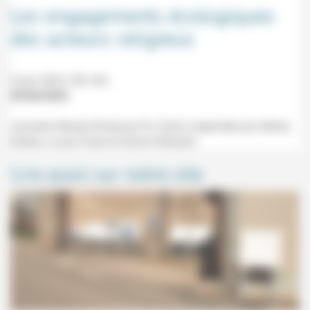
Les engagements écologiques
des acteurs religieux
5 juin 2023 10h-16h
03/06/2023
Journée d'étude (Sciences Po, Paris) organisée par Adrien
Estève, Lucas Faure et Sylvie Ollitrault.
Lire aussi sur notre site