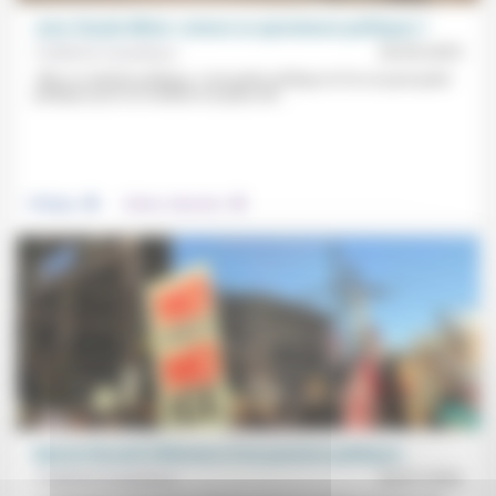
Jean-Claude Milner: acteurs ou spectateurs politiques ?
Frédérick Casadesus
30/05/2025
«Être un individu politique, c’est parler politique et l’on ne peut parler
politique qu’en se mettant à la place de...
.
.
Politique
Culture, éducation
Myriam Revault d’Allonnes et les passions publiques
Frédérick Casadesus
26/01/2026