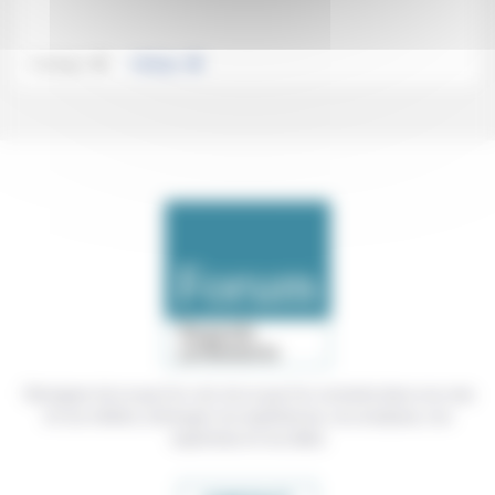
.
.
Technique
Politique
Témoigner de ce que l'on voit, de ce que l'on constate dans nos vies
et nos métiers, échanger nos expériences, nos analyses, nos
expertises et nos idées