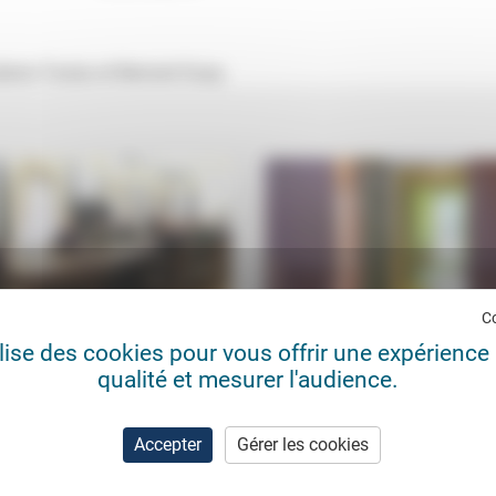
Sabine Toulas et Bernard Guay.
C
ilise des cookies pour vous offrir une expérience 
qualité et mesurer l'audience.
nages
Accompagner les personnes â
ic de Coninck
14/07/2025
Jean Hassenforder
21/0
autocrate qui la déclenche, la
«La mission principale de la psyc
Accepter
Gérer les cookies
 peut être au départ «un calcul
en Ehpad est d’être en relation.» 
e où l’on espère obtenir tel
cet entretien avec Jean Hassenfor
,...
Agnès détaille...