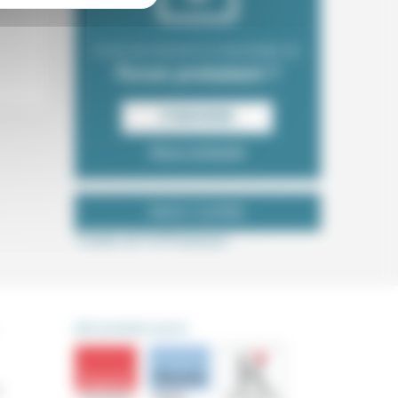
Envie de recevoir la newsletter du
Forum protestant ?
S‘INSCRIRE
Nous contacter
NOUS SUIVRE
Tweets de ForProtestant
DÉCOUVRIR AUSSI
s