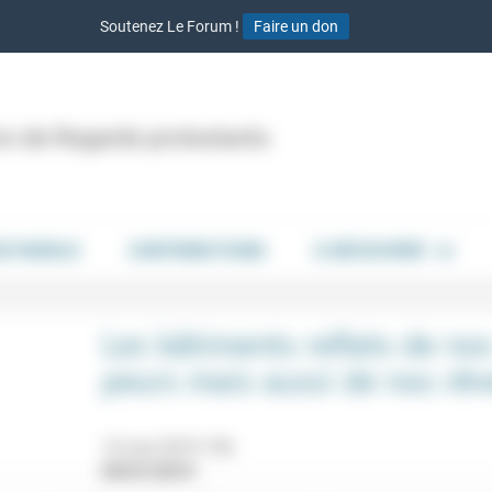
Soutenez Le Forum !
Faire un don
ion de Regards protestants
DE PAROLE
CONTRIBUTIONS
À DÉCOUVRIR
Les bâtiments reflets de no
peurs mais aussi de nos rêv
14 mai 2019 19h
09/01/2019