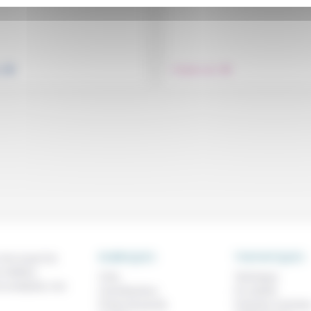
.
.
e
Prendre soin
RUBRIQUES
THEMATIQUES
 de ce que l'on
métiers,
À lire
Technique
os analyses, nos
Contributions
Foi, laïcité
Prises de parole
Femmes, homme