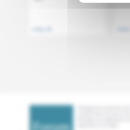
.
Politique
Politiqu
Témoigner de ce que l'on voit,
constate dans nos vies et nos 
échanger nos expériences, n
expertises et nos idées