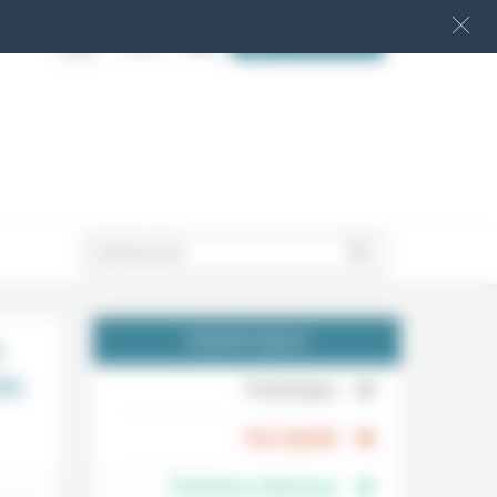
S‘INSCRIRE
.
s
THÉMATIQUES
es
.
Technique
.
Foi, laïcité
Femmes, hommes