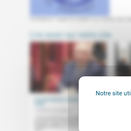
Conférence "L'esprit en liberté" (La Ciotat) avec 
Lire aussi sur notre site
Notre site ut
François Bayrou: anatomie d’une
Engre
chute
Frédér
Frédérick Casadesus
08/09/2025
Pour l’
guerre
«L’homme de Pau s’est manqué» mais
tactiqu
pourquoi ? Pour Paul Bacot, analyste du
résultat
langage politique, en plus d’être arrivé
dans...