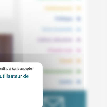
.
.
Vieillissement
.
Politique
.
Vivre ensemble
.
Culture, éducation
.
Prendre soin
.
Travail
.
ontinuer sans accepter
Environnement
utilisateur de
gées
Justice
1/2022
hologue
Dans
der,