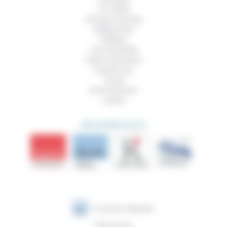
Foi, laïcité
Femmes, hommes
Vieillissement
Politique
Vivre ensemble
Culture, éducation
Prendre soin
Travail
Environnement
Justice
DÉCOUVRIR AUSSI
Plan du site