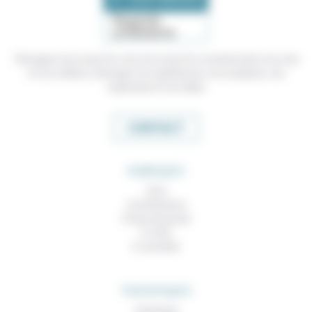
Témoigner de ce que l'on voit, de ce que l'on constate dans nos vies
et nos métiers, échanger nos expériences, nos analyses, nos
expertises et nos idées
CONTACT
RUBRIQUES
À lire
Contributions
Prises de parole
À noter
À consulter
THEMATIQUES
Technique