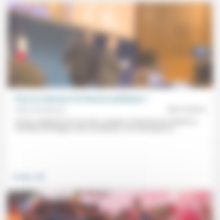
Peut-on redresser les finances publiques ?
Denis Soubeyran
09/12/2014
Ancien magistrat à la Cour des comptes et directeur de cabinet au
ministère du Budget, Denis Soubeyran s’est interrogé lors...
.
Politique