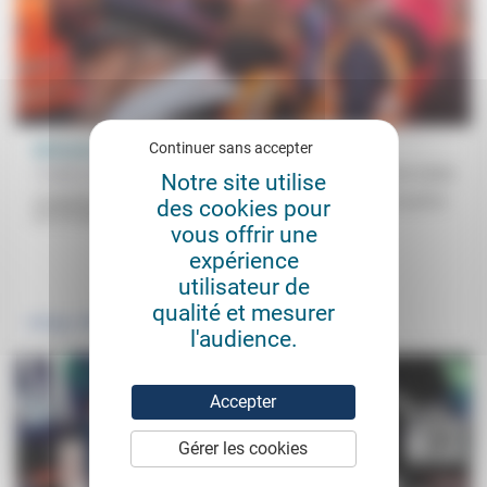
Continuer sans accepter
Réforme des retraites : quelle justice ?
Frédéric de Coninck
12/01/2020
Notre site utilise
Invoquée par ses défenseurs comme par ses détracteurs, la justice
des cookies pour
est l’un des mots les plus utilisés dans le débat...
vous offrir une
expérience
.
.
utilisateur de
qualité et mesurer
Politique
Travail
l'audience.
Accepter
Gérer les cookies