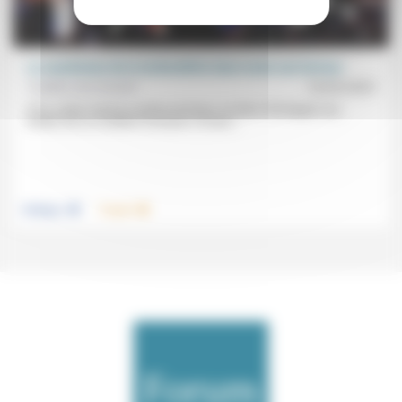
Le cauchemar de la technolâtrie dans toute son horreur
Frédéric de Coninck
16/03/2025
S’il y a dans toute la carrière de Musk «le désir d’échapper aux
limites de sa condition humaine» et donc...
.
.
Politique
Travail