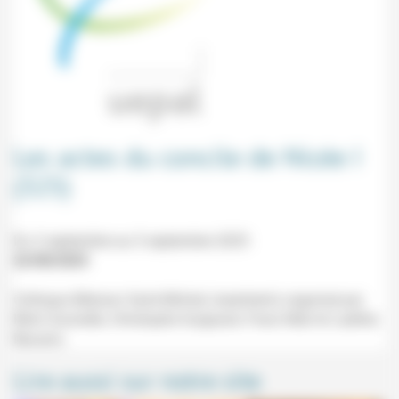
Les actes du concile de Nicée I
(325)
Du 3 septembre au 5 septembre 2025
22/08/2025
Colloque (Maison Saint-Michel, Issenheim) organisé par
Rémi Gounelle, Christophe Guignard, Franz Mali et Laetitia
Navarro.
Lire aussi sur notre site