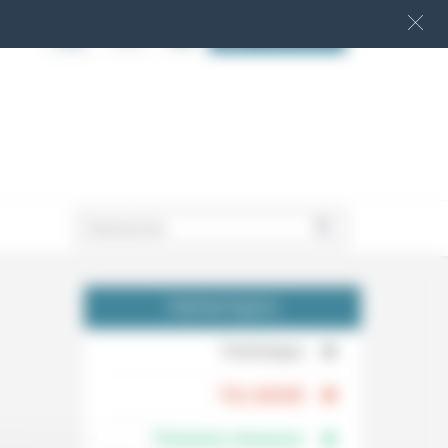
S‘INSCRIRE
.
THÉMATIQUES
.
Technique
.
Foi, laïcité
Femmes, hommes