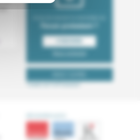
e cadre
que...
Envie de recevoir la newsletter du
Forum protestant ?
S‘INSCRIRE
Nous contacter
NOUS SUIVRE
Tweets de ForProtestant
DÉCOUVRIR AUSSI
s