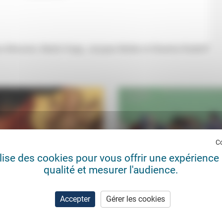
a Morosini, Martin Kopp, Jacques Muller et Séverine Rudloff
C
ilise des cookies pour vous offrir une expérience 
qualité et mesurer l'audience.
 la foi dans un monde déchiré:
Donnez-nous du temps! Donne
ologie du Seuil
nous de la distance! L’exemple
Accepter
Gérer les cookies
troublant de la Convention...
ha Faber Boitel
06/03/2026
Frédéric de Coninck
13/1
istingue pour relier, non pour