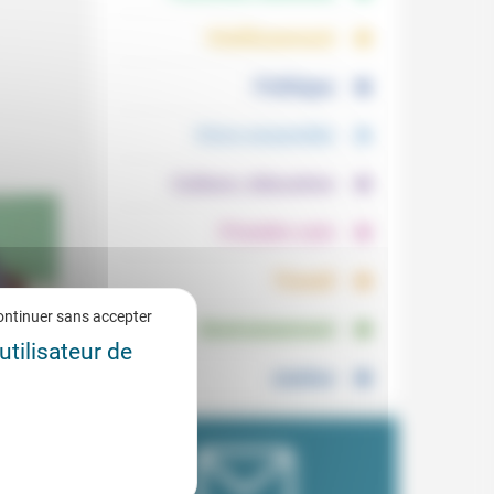
.
.
Vieillissement
.
Politique
.
Vivre ensemble
.
Culture, éducation
.
Prendre soin
.
Travail
.
ontinuer sans accepter
Environnement
utilisateur de
Justice
z-
2/2021