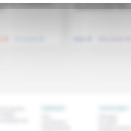
.» Même si «le monde traverse une
«Le message n’est pas tout» et «l
 fracture», «le christianisme, le
dans lequel il est délivré change
me...
complètement la donne». C’est ce 
.
.
.
.
té
Vivre ensemble
Politique
Culture, éducation
RUBRIQUES
THEMATIQUES
 de ce que l'on
métiers,
À lire
Technique
os analyses, nos
Contributions
Foi, laïcité
Prises de parole
Femmes, homme