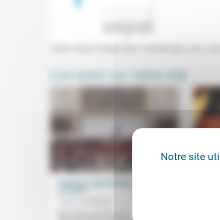
Table ronde (Temple Neuf, Strasbourg) avec Laur
Lire aussi sur notre site
Notre site ut
Politiques sans valeurs, démocratie
Tisser
en ruines
la thé
Jean-Luc Mathieu
12/06/2015
Josep
Marre de la confusion, du
«Dieu d