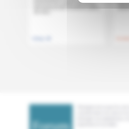
présidentialisme, de partis politiques
isoler
fourre-tout, d’un système représentatif
zone de
déconnecté du réel, d’institutions gelées,
judaïs
des luttes...
.
Politique
Foi, laïci
Témoigner de ce que l'on voit,
constate dans nos vies et nos 
échanger nos expériences, n
expertises et nos idées