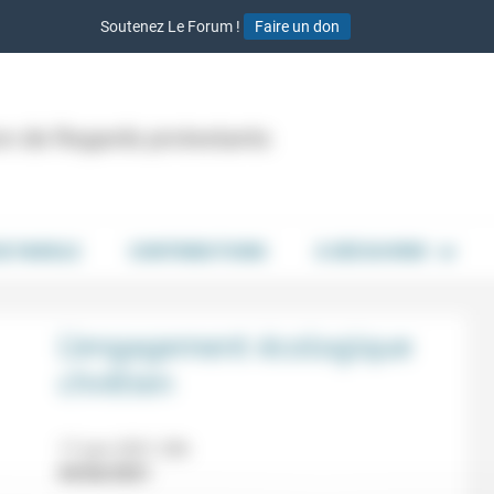
Soutenez Le Forum !
Faire un don
ion de Regards protestants
DE PAROLE
CONTRIBUTIONS
À DÉCOUVRIR
L’engagement écologique
chrétien
17 juin 2021 20h
04/06/2021