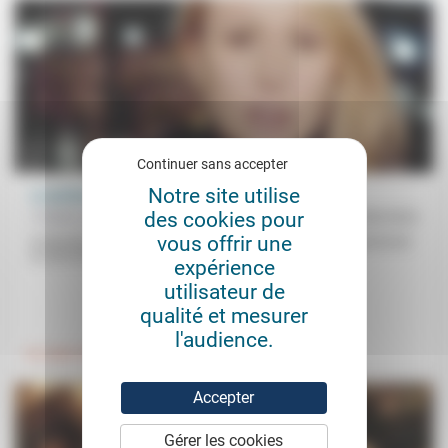
Continuer sans accepter
Notre site utilise
Le poison du nationalisme
des cookies pour
Frédéric de Coninck
26/08/2024
vous offrir une
Si tant de chrétiens votent pour l’extrême droite, c’est apparemment
au nom d’un retour à l’ordre et à une «morale...
expérience
utilisateur de
.
.
qualité et mesurer
l'audience.
Foi, laïcité
Politique
Accepter
Gérer les cookies