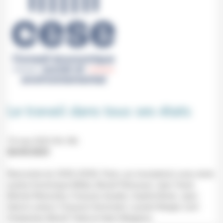
Le travail dans tous ses états
10 mai 2023 9h-18h
06/05/2023
Rencontre du CESE (CESE, Paris, sur inscription) avec entre
autres Dominique Méda, Muriel Pénicaud, Jean Viard,
Michel Wieviorka, François Asselin, Sophie Binet, Jean-
Hervé Lorenzi, François Hommeril, Laurent Berger, Cyril
Chabanier, Benoît Teste et Henri Bergeron.