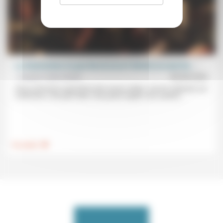
La résurrection n’a pas lieu là où on l’attend, au seuil de...
Josepha Faber Boitel
03/04/2026
Nous cherchons aujourd’hui des issues nettes. Une fin maîtrisée à la
souffrance. Une paix nette. Une justice rapide. Une solution...
.
Foi, laïcité