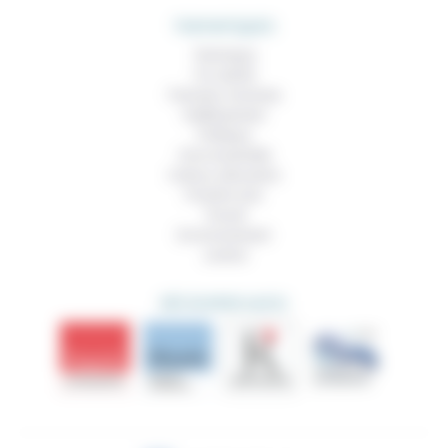
THEMATIQUES
Technique
Foi, laïcité
Femmes, hommes
Vieillissement
Politique
Vivre ensemble
Culture, éducation
Prendre soin
Travail
Environnement
Justice
DÉCOUVRIR AUSSI