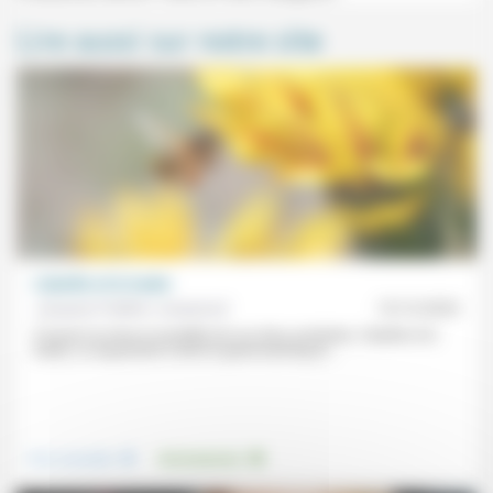
Lire aussi sur notre site
L’abeille et le trader
Jacques-Frédéric Josserand
15/12/2023
À travers la mise en parallèle de ces deux symboles, l’abeille et le
trader, ce réquisitoire contre le greenwashing et...
.
.
Vivre ensemble
Environnement