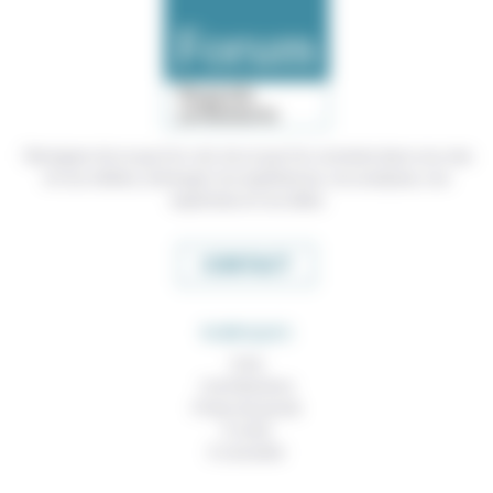
Témoigner de ce que l'on voit, de ce que l'on constate dans nos vies
et nos métiers, échanger nos expériences, nos analyses, nos
expertises et nos idées
CONTACT
RUBRIQUES
À lire
Contributions
Prises de parole
À noter
À consulter