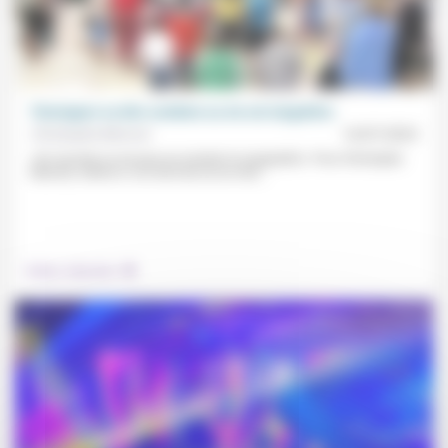
Témoigner ou dire combien sa vie est singulière
Christophe Monnot
14/07/2023
«On raconte sa vie pour en montrer la singularité.» Pour Christophe
Monnot, même si «un récit de soi se met...
.
Culture, éducation