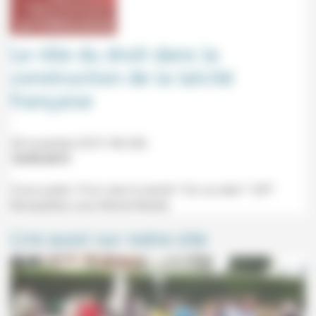
Le rôle du droit dans la
construction de la laïcité
française
28 novembre 2019 18h-20h
10/09/2019
Cours public "D'où vient la laïcité ? Où va-t-elle ?" (IPT
Montpellier) avec Michel Miaille.
Lire aussi sur notre site