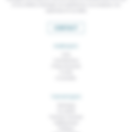
et nos métiers, échanger nos expériences, nos analyses, nos
expertises et nos idées
CONTACT
RUBRIQUES
À lire
Contributions
Prises de parole
À noter
À consulter
THEMATIQUES
Technique
Foi, laïcité
Femmes, hommes
Vieillissement
Politique