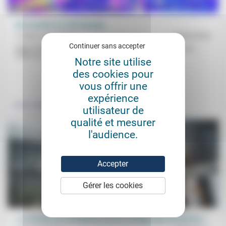
De la poésie au matraquage
Frédéric de Coninck
08/04/2024
Continuer sans accepter
Entre 1970 et 2020, selon une étude qui a passé leurs textes au
crible, les chansons anglophones ont perdu en...
Notre site utilise
des cookies pour
.
vous offrir une
expérience
Culture, éducation
utilisateur de
qualité et mesurer
l'audience.
Accepter
Gérer les cookies
« Le monde de l’entreprise est très ambigu avec les jeunes »