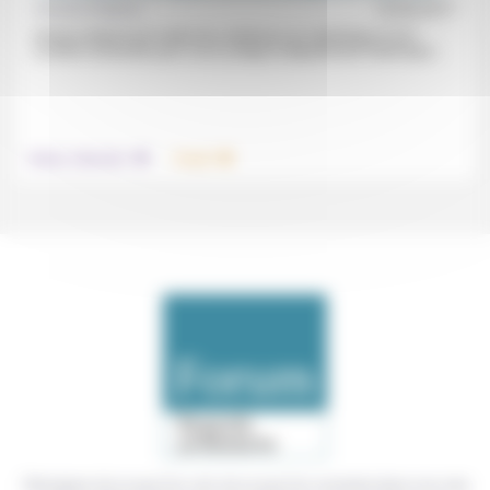
Antoine Rolland
15/04/2017
Antoine Rolland est maitre de conférence en statistique à l’IUT
Lumière-Université Lyon 2 où il y dirige le département Statistique...
.
.
Culture, éducation
Travail
Témoigner de ce que l'on voit, de ce que l'on constate dans nos vies