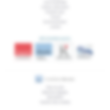
Vivre ensemble
Culture, éducation
Prendre soin
Travail
Environnement
Justice
DÉCOUVRIR AUSSI
Plan du site
Mentions légales
Newsletter
Gestion des cookies