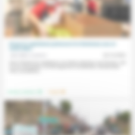
Penser le capitalisme patriarcal et le féminisme avec et
contre Marx
Jean-Marc Lamarre
22/12/2022
Dans l’histoire du capitalisme, les tâches dévolues aux femmes, mal
ou non rémunérées, ont été largement invisibilisées, dévalorisées
voire considérées...
.
.
Femmes, hommes
Travail