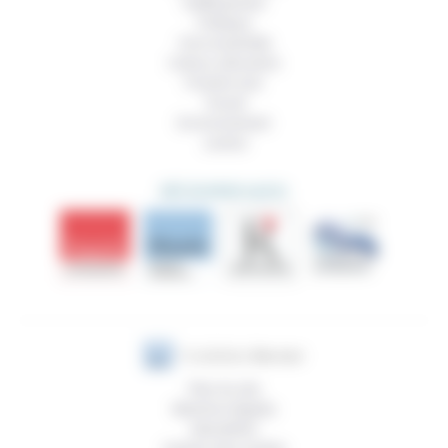
Vieillissement
Politique
Vivre ensemble
Culture, éducation
Prendre soin
Travail
Environnement
Justice
DÉCOUVRIR AUSSI
Plan du site
Mentions légales
Newsletter