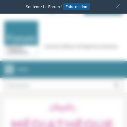
Panneau de gestion des cookies
Soutenez Le Forum !
Faire un don
S‘INSCRIRE
Cercle de réflexion de Regards protestants
MENU