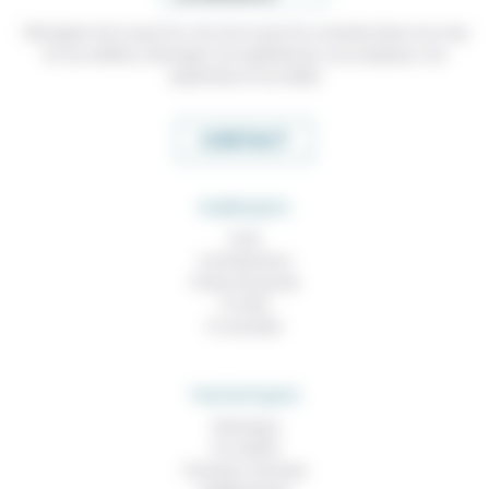
Témoigner de ce que l'on voit, de ce que l'on constate dans nos vies
et nos métiers, échanger nos expériences, nos analyses, nos
expertises et nos idées
CONTACT
RUBRIQUES
À lire
Contributions
Prises de parole
À noter
À consulter
THEMATIQUES
Technique
Foi, laïcité
Femmes, hommes