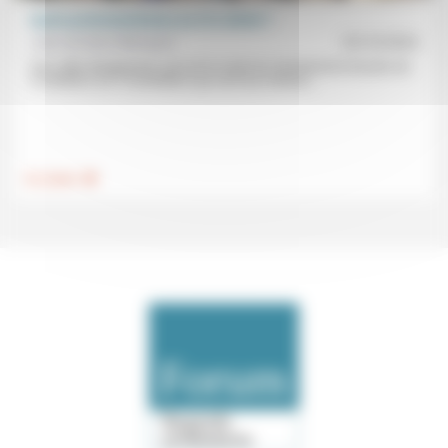
Quels protestantismes au 21e siècle ?
Jean de Saint Blanquat
25/10/2024
Une «idée dangereuse» qui est le mode de christianisme de près de
4 chrétiens sur 10 (chrétiens qui sont eux-mêmes...
.
Foi, laïcité