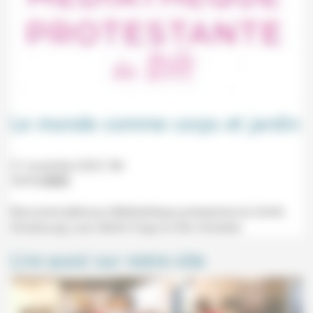
Le monde comme corps et jardin
21 novembre 2023 18h
11/11/2023
Rencontre-dédicace (Médiathèque protestante du Schift,
Strasbourg) avec Martin Kopp et Otto Schaefer.
Lire aussi sur notre site