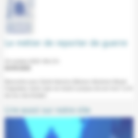
Le métier de reporter de guerre
24 octobre 2020 18h-21h
04/09/2020
Rencontre avec Cécile Hennion (Maison Abraham Mazel,
Falguières, Saint-Jean du Gard) à propos de son livre "Le fil
de nos vies brisées".
Lire aussi sur notre site