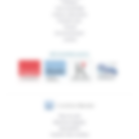
Politique
Vivre ensemble
Culture, éducation
Prendre soin
Travail
Environnement
Justice
DÉCOUVRIR AUSSI
Plan du site
Mentions légales
Newsletter
Gestion des cookies