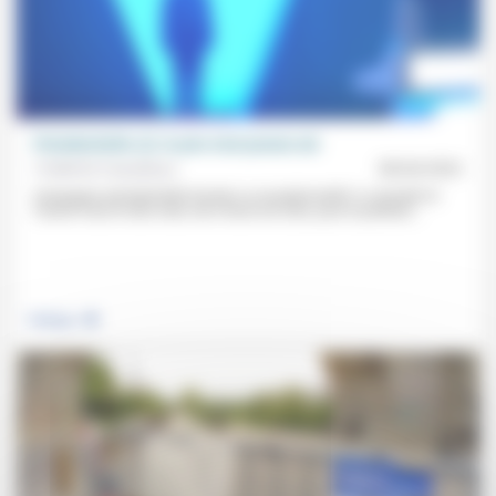
Présidentielle (2): le pire n’est jamais sûr
Frédérick Casadesus
08/04/2022
Campagne présidentielle banale ou exceptionnelle? Le résultat et
l’avenir nous le dira mais une chose est sûre, pour le politiste...
.
Politique