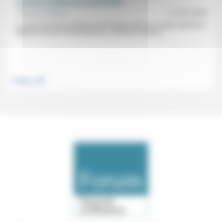
L’Europe en quête de souveraineté
Thomas Ferenczi
21/07/2020
La crise du Covid a confirmé que l’Europe était «un maillon faible des
rapports de force internationaux» et poussé certains...
.
Politique