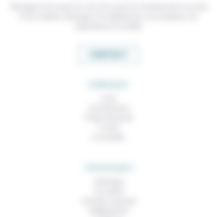
Témoigner de ce que l'on voit, de ce que l'on constate dans nos vies
et nos métiers, échanger nos expériences, nos analyses, nos
expertises et nos idées
CONTACT
RUBRIQUES
À lire
Contributions
Prises de parole
À noter
À consulter
THEMATIQUES
Technique
Foi, laïcité
Femmes, hommes
Vieillissement