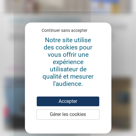
La santé, une question de long terme
Frédéric de Coninck
25/05/2020
Continuer sans accepter
Quelle santé publique dans les pays riches après le Covid-19 ?
Notre site utilise
Maintenant qu’on peut enfin sortir de « l’événement quotidien...
des cookies pour
vous offrir une
.
expérience
utilisateur de
Prendre soin
qualité et mesurer
l'audience.
Accepter
Gérer les cookies