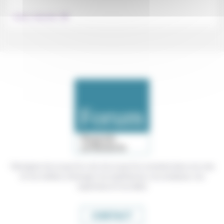
.
Culture, éducation
Témoigner de ce que l'on voit, de ce que l'on constate dans nos vies
et nos métiers, échanger nos expériences, nos analyses, nos
expertises et nos idées
CONTACT