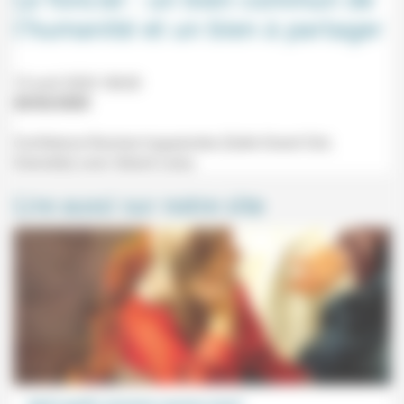
l’humanité et un bien à partager
15 avril 2020 18h30
20/02/2020
Conférence Racines huguenotes (Salle Girard Clot,
Grenoble) avec Gérard Leras.
Lire aussi sur notre site