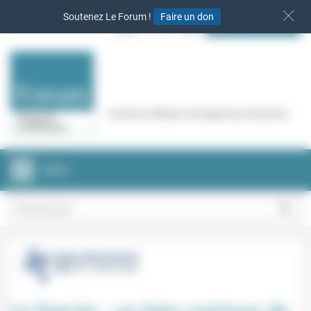
Panneau de gestion des cookies
Soutenez Le Forum !
Faire un don
S‘INSCRIRE
Cercle de réflexion de Regards protestants
MENU
Le foncier : un bien commun de