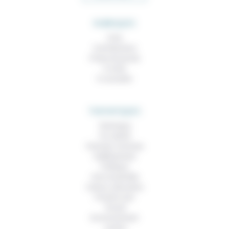
RUBRIQUES
À lire
Contributions
Prises de parole
À noter
À consulter
THEMATIQUES
Technique
Foi, laïcité
Femmes, hommes
Vieillissement
Politique
Vivre ensemble
Culture, éducation
Prendre soin
Travail
Environnement
Justice