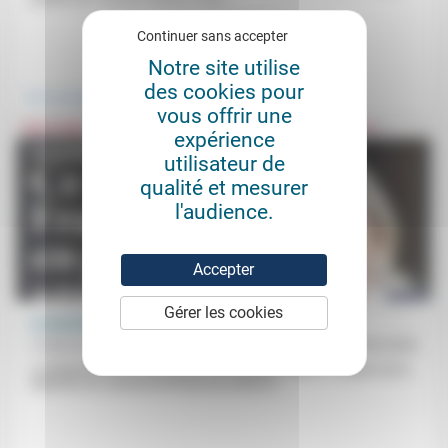
Continuer sans accepter
.
.
Notre site utilise
des cookies pour
Vivre ensemble
Culture, éducation
vous offrir une
expérience
utilisateur de
qualité et mesurer
l'audience.
Accepter
Gérer les cookies
Le journalisme en fragments
Frédérick Casadesus
26/06/2023
«La liberté d’écrire et de penser vaut quelque chose.» La grève de la
rédaction du Journal du Dimanche amène à...