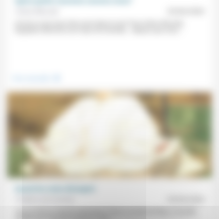
Après quelle couronne courons-nous?
Grâce Nkunda
29/06/2020
Qu’est ce qui nous fait courir dans la vie? Pour Grâce Nkunda,
équipière-directrice du Foyer de Grenelle, «depuis que nous...
.
Vivre ensemble
Quand les voies divergent
Frédéric de Coninck
29/04/2026
Voie du thé ou voie du samouraï ? Dans La mort de Rikyu, nouvelle
publiée par Yasushi Inoué en 1951,...