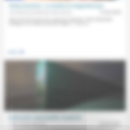
Visiteur de prison: «Le résultat ne m’appartient pas»
Aumônerie protestante des prisons
12/03/2023
Venu à la foi à l’issue d’un «parcours d’alcool», Pierre Alexandre
Gloaguen est visiteur de prison depuis 17 ans au...
.
Justice
Biodiversité, responsabilité, réceptivité
Pierre-Olivier Monteil
03/09/2021