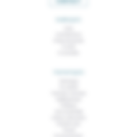
CONTACT
RUBRIQUES
À lire
Contributions
Prises de parole
À noter
À consulter
THEMATIQUES
Technique
Foi, laïcité
Femmes, hommes
Vieillissement
Politique
Vivre ensemble
Culture, éducation
Prendre soin
Travail
Environnement