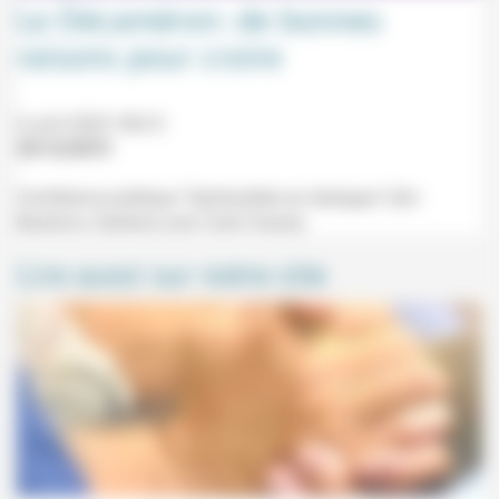
Le Décaméron: de bonnes
raisons pour croire
6 avril 2020 18h15
29/12/2019
Conférence publique "Spiritualités en dialogue" (Uni
Bastions, Genève) avec Carlo Ossola.
Lire aussi sur notre site