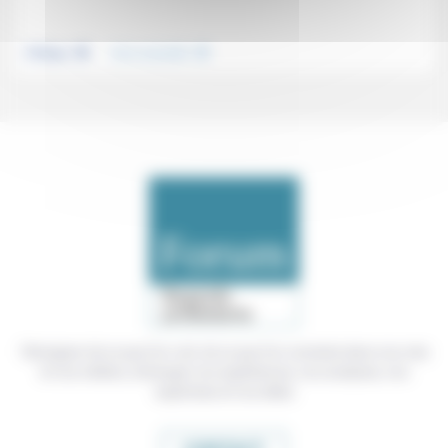
.
.
Politique
Vivre ensemble
Témoigner de ce que l'on voit, de ce que l'on constate dans nos vies
et nos métiers, échanger nos expériences, nos analyses, nos
expertises et nos idées