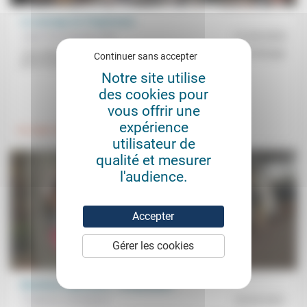
Le courage de l’Espérance
Jean-Paul Sanfourche
21/03/2025
«Oui, désormais nous appartenons à un monde qui nous est étranger
Continuer sans accepter
pour ne pas dire que nous lui sommes devenus...
Notre site utilise
des cookies pour
.
.
vous offrir une
expérience
Foi, laïcité
Politique
utilisateur de
qualité et mesurer
l'audience.
Accepter
Gérer les cookies
Élections régionales… et bancales?
Frédérick Casadesus
25/05/2021