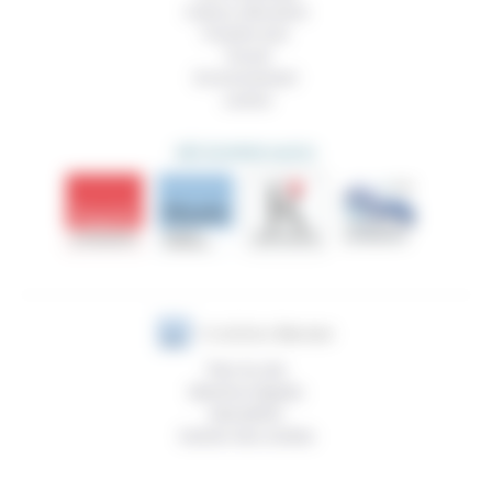
Culture, éducation
Prendre soin
Travail
Environnement
Justice
DÉCOUVRIR AUSSI
Plan du site
Mentions légales
Newsletter
Gestion des cookies