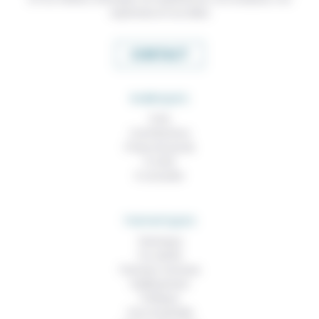
expertises et nos idées
CONTACT
RUBRIQUES
À lire
Contributions
Prises de parole
À noter
À consulter
THEMATIQUES
Technique
Foi, laïcité
Femmes, hommes
Vieillissement
Politique
Vivre ensemble