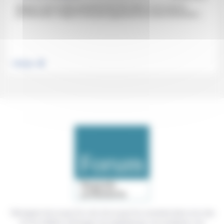
Malgré le fait qu’elles puissent servir de «test» un an avant la
présidentielle, malgré la réussite apparente de la décentralisation...
.
Politique
Témoigner de ce que l'on voit, de ce que l'on constate dans nos vies
et nos métiers, échanger nos expériences, nos analyses, nos