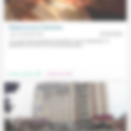
Éthique du soin et féminisme
Jean Hassenforder
02/09/2020
«Il y a des mots qui portent aujourd’hui: soin et sollicitude»: la
pandémie de Covid-19 a mis au premier plan...
.
.
Femmes, hommes
Prendre soin