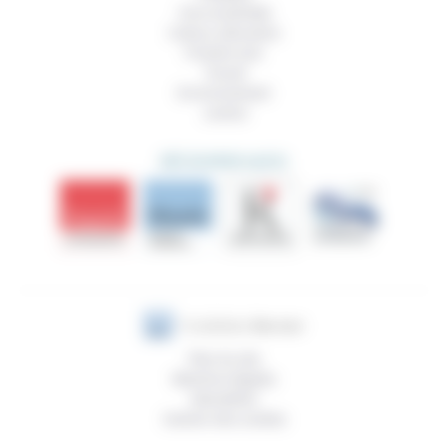
Vivre ensemble
Culture, éducation
Prendre soin
Travail
Environnement
Justice
DÉCOUVRIR AUSSI
Plan du site
Mentions légales
Newsletter
Gestion des cookies