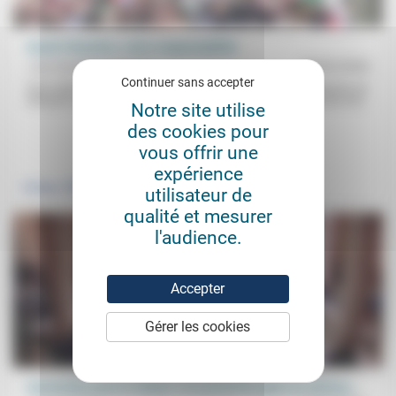
Israël-Palestine: notre responsabilité
Jean Baubérot-Vincent
06/02/2024
Continuer sans accepter
Pour Jean Baubérot, «L’empathie pour les victimes palestiniennes ne
doit pas masquer notre co-responsabilité dans la guerre qui leur est...
Notre site utilise
des cookies pour
.
.
vous offrir une
expérience
Politique
Vivre ensemble
utilisateur de
qualité et mesurer
l'audience.
Accepter
Gérer les cookies
Convention pour le climat: si on prend les gens au sérieux…