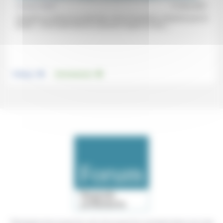
Vincent Wahl
17/03/2021
«Prendre au sérieux la production» de la Convention citoyenne pour le
climat, «c’est avant tout en conserver l’esprit, le sens,...
.
.
Politique
Environnement
Témoigner de ce que l'on voit, de ce que l'on constate dans nos vies