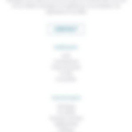
et nos métiers, échanger nos expériences, nos analyses, nos
expertises et nos idées
CONTACT
RUBRIQUES
À lire
Contributions
Prises de parole
À noter
À consulter
THEMATIQUES
Technique
Foi, laïcité
Femmes, hommes
Vieillissement
Politique