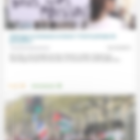
Chômage et croissance en berne ? C’est le principe de
précaution !
Yves Buchsenschutz
16/10/2015
Nos élus, encouragés par des citoyens avides chaque jour
davantage de plus de sécurité, ne cessent de vouloir pallier les...
.
.
Travail
Environnement