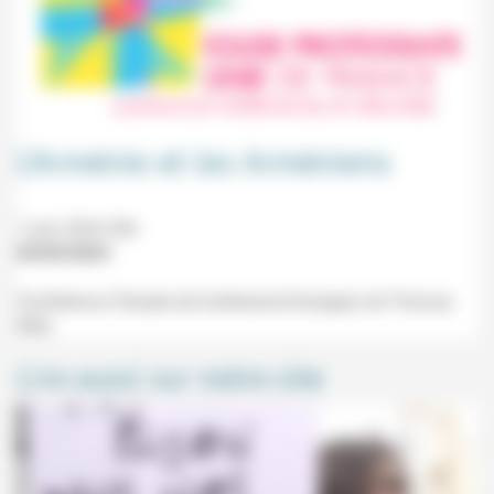
L’Arménie et les Arméniens
1 juin 2024 20h
03/05/2024
Conférence (Temple de Guilherand-Granges) de Thomas
Wild.
Lire aussi sur notre site