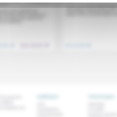
Latour, Éric
06/09/2013
Florentin
imann
Ce bref récit met en scène l’histoi
Dieu biblique comme du Dieu d’un
arant le Dieu véritable des
peuple vaincu, d’un Dieu désiré, ma
s divinités, Moïse a inventé une
le conception qui continue de
 la modernité....
.
.
.
nsemble
Culture, éducation
Vivre ensemble
RUBRIQUES
THEMATIQUES
 de ce que l'on
métiers,
À lire
Technique
os analyses, nos
Contributions
Foi, laïcité
Prises de parole
Femmes, homme