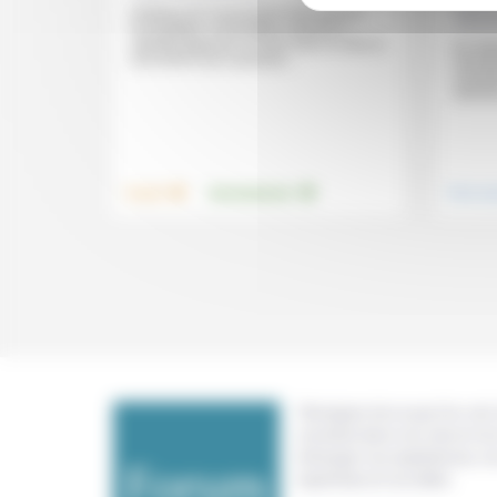
Bruno 
Initiateur du mouvement international
Aesch
Incroyables comestibles destiné à
«planter légumes et fruits dans la ville en
En sép
vue d’offrir une nourriture...
fausse
nouvel
dominer
.
.
Travail
Environnement
Vivre e
Témoigner de ce que l'on voit,
constate dans nos vies et nos 
échanger nos expériences, n
expertises et nos idées