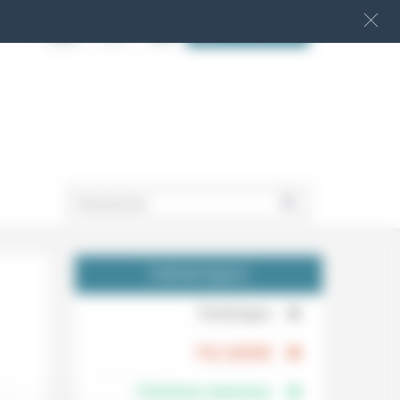
S‘INSCRIRE
.
THÉMATIQUES
.
Technique
.
Foi, laïcité
Femmes, hommes