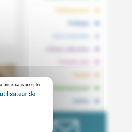
.
.
Vieillissement
.
Politique
.
Vivre ensemble
.
Culture, éducation
.
Prendre soin
.
Travail
.
ontinuer sans accepter
Environnement
utilisateur de
Justice
5/2014