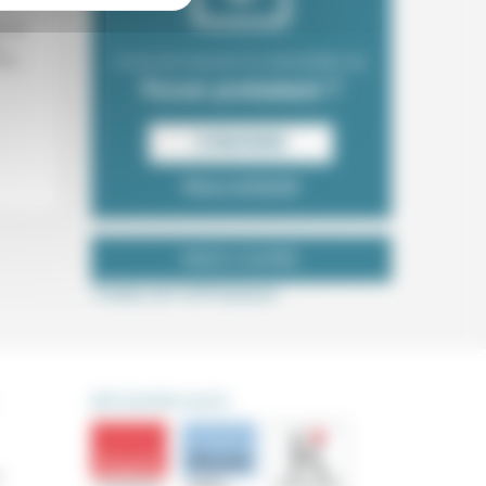
re du
Envie de recevoir la newsletter du
is...
Forum protestant ?
S‘INSCRIRE
Nous contacter
NOUS SUIVRE
Tweets de ForProtestant
DÉCOUVRIR AUSSI
s