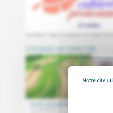
Conférence "L'arbre, compagnon et modèle" (ECP, 
Lire aussi sur notre site
Notre site ut
Pour des «paysages nourriciers»
« Mon
la mê
Jean Hassenforder
17/06/2020