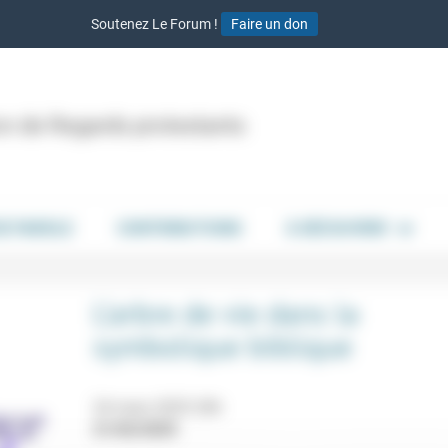
Soutenez Le Forum !
Faire un don
ion de Regards protestants
DE PAROLE
CONTRIBUTIONS
À DÉCOUVRIR
L’arbre de vie dans la
symbolique biblique
24 mars 2025 20h
21/02/2025