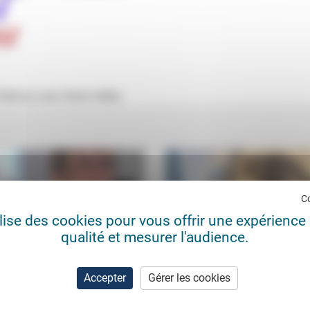
Reims) avec Denis Heller.
C
ilise des cookies pour vous offrir une expérience 
qualité et mesurer l'audience.
Accepter
Gérer les cookies
othéisme et rationalisme ont
L’Un et l’Autre
me structure »
Françoise Smyth-
07/0