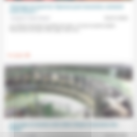
Théologie du Seuil (5): l’épreuve post-Ascension, comment
croire encore ?
Josepha Faber Boitel
02/01/2026
«Le Christ n’est plus à portée de main.» Ce qui se passe après
l’Ascension est que «Dieu agit, mais son...
.
Foi, laïcité
L’écologie en tension entre désir citoyen et pression des
lobbys
Bernard Brillet
24/09/2020