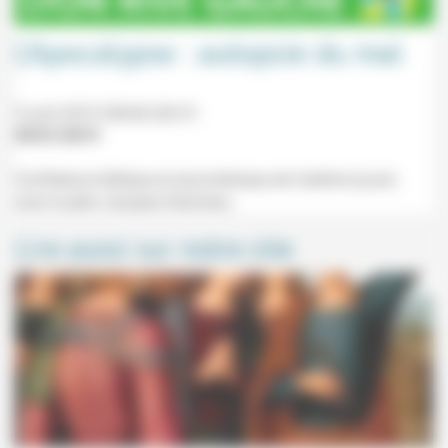
L’Apocalypse : autopsie du mal
9 avril 2019 20h30-22h15
09/01/2019
Conférence biblique et œcuménique de Carême (Lyon)
avec le père Jacques Descreux.
Lire aussi sur notre site