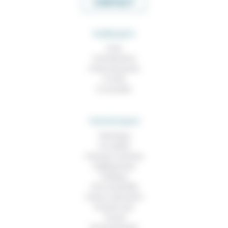
CONTACT
RUBRIQUES
À lire
Contributions
Prises de parole
À noter
À consulter
THEMATIQUES
Technique
Foi, laïcité
Femmes, hommes
Vieillissement
Politique
Vivre ensemble
Culture, éducation
Prendre soin
Travail
Environnement