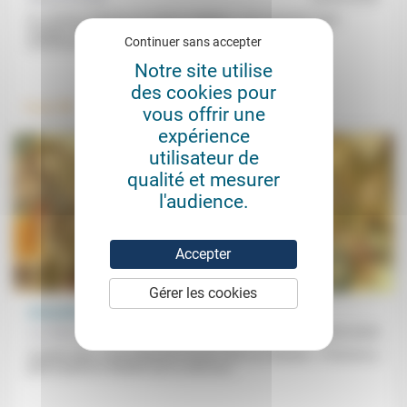
Si, comme citoyens et comme chrétiens, nous pouvons nous
engager dans le débat public et politique sur les questions
Continuer sans accepter
environnementales,...
.
Notre site utilise
.
des cookies pour
Travail
Environnement
vous offrir une
expérience
utilisateur de
qualité et mesurer
l'audience.
Accepter
Gérer les cookies
L’Invention des dieux… de Dieu
Luc Serrano
14/03/2025
Inventer Dieu, c’est d’abord le trouver. Pour Luc Serrano, «l’Homme a
petit à petit eu l’intuition qu’il y avait une...