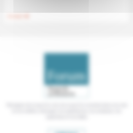
.
Foi, laïcité
Témoigner de ce que l'on voit, de ce que l'on constate dans nos vies
et nos métiers, échanger nos expériences, nos analyses, nos
expertises et nos idées