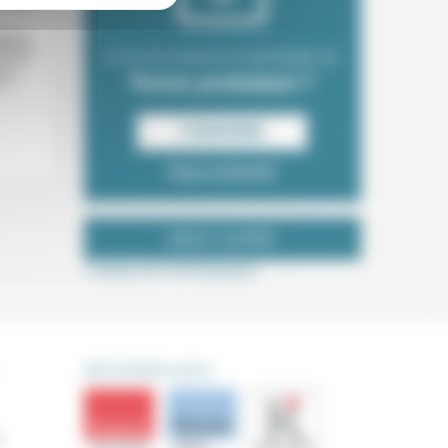
lises
éennes
Envie de recevoir la newsletter du
r se
Forum protestant ?
s...
S‘INSCRIRE
Nous contacter
NOUS SUIVRE
Tweets de ForProtestant
DÉCOUVRIR AUSSI
s