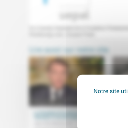
Vu à travers l’exemple de la Fondation Protestan
Strasbourg) avec Jacques Flurer.
Lire aussi sur notre site
Notre site ut
Le Président et le philosophe:
L’égal
«Résister à l’air du temps»
Jean 
Jean-Paul Sanfourche
09/01/2026
Quelle