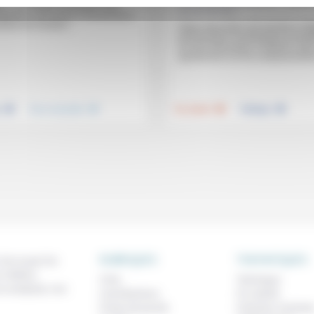
ire… en matière de laïcité? Pour
européennes
aubérot, une bonne connaissance
stoire est d’autant...
Début décembre, 90 membres d’Ég
protestantes et orthodoxes europ
se sont retrouvées à Helsinki «pou
questionner sur les soubassement
.
.
.
.
e
Vivre ensemble
Foi, laïcité
Politique
RUBRIQUES
THEMATIQUES
 de ce que l'on
métiers,
À lire
Technique
os analyses, nos
Contributions
Foi, laïcité
Prises de parole
Femmes, homme