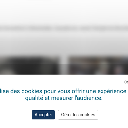
te Sonnenhof à Bischwiller. Causerie du Jeudi (Temple du Bouclie
C
ilise des cookies pour vous offrir une expérience 
qualité et mesurer l'audience.
e liberté de conscience
Résister à l’Empire, promouvoi
Accepter
Gérer les cookies
paix: Les Églises s’opposent à
Baubérot-Vincent
05/11/2021
l’idéologie du...
 leçon pouvons-nous retenir de
Conférence des Églises
09/0