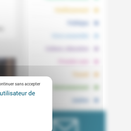
.
.
Vieillissement
.
Politique
r,
.
Vivre ensemble
.
Culture, éducation
.
Prendre soin
.
Travail
.
ontinuer sans accepter
Environnement
utilisateur de
Justice
r la
1/2026