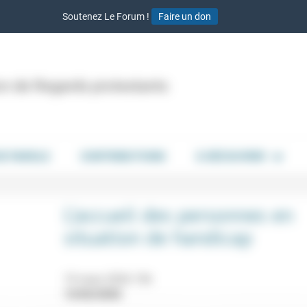
Soutenez Le Forum !
Faire un don
ion de Regards protestants
DE PAROLE
CONTRIBUTIONS
À DÉCOUVRIR
L’accueil des personnes en
situation de handicap
19 mars 2026 15h
13/02/2026