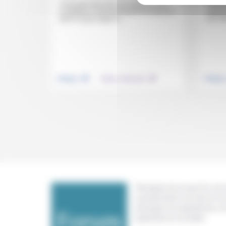
l’histo
«Comment agir dans son époque sans
Jean B
s’y perdre ?» Loin de l’Esprit du temps tel
de l’hi
que le voyait Hegel et...
.
.
Politique
Culture, éducation
Politiqu
Témoigner de ce que l'on voit,
constate dans nos vies et nos 
échanger nos expériences, n
expertises et nos idées