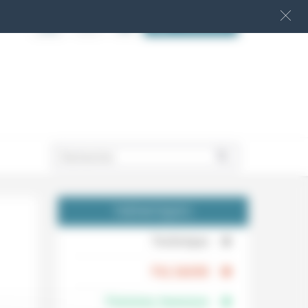
S‘INSCRIRE
.
THÉMATIQUES
.
Technique
.
Foi, laïcité
Femmes, hommes